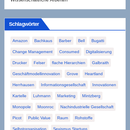
Schlagwörter
Amazon
Bachkaus
Barber
Bell
Bugatti
Change Management
Consumed
Digitalisierung
Drucker
Felser
flache Hierarchien
Galbraith
Geschäftmodellinnovation
Grove
Heartland
Herrhausen
Informationsgesellschaft
Innovationen
Kartelle
Luhmann
Marketing
Mintzberg
Monopole
Moonroc
Nachindustrielle Gesellschaft
Picot
Public Value
Raum
Rohstoffe
Selbstorganisation
Sexismus Startups