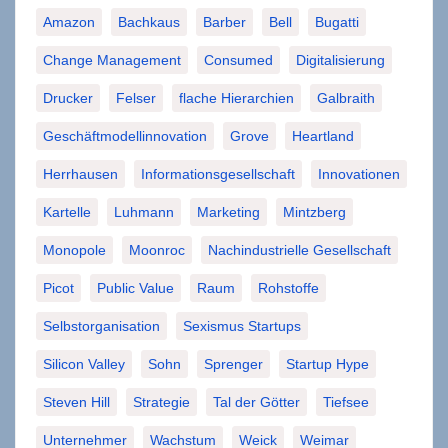
Amazon
Bachkaus
Barber
Bell
Bugatti
Change Management
Consumed
Digitalisierung
Drucker
Felser
flache Hierarchien
Galbraith
Geschäftmodellinnovation
Grove
Heartland
Herrhausen
Informationsgesellschaft
Innovationen
Kartelle
Luhmann
Marketing
Mintzberg
Monopole
Moonroc
Nachindustrielle Gesellschaft
Picot
Public Value
Raum
Rohstoffe
Selbstorganisation
Sexismus Startups
Silicon Valley
Sohn
Sprenger
Startup Hype
Steven Hill
Strategie
Tal der Götter
Tiefsee
Unternehmer
Wachstum
Weick
Weimar