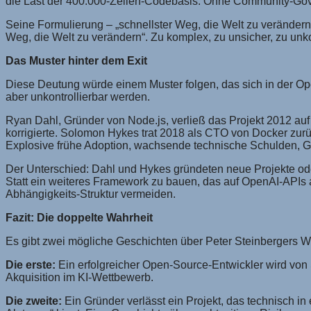
die Last der 400.000-Zeilen-Codebasis. Ohne Community-
Seine Formulierung – „schnellster Weg, die Welt zu veränder
Weg, die Welt zu verändern“. Zu komplex, zu unsicher, zu unkon
Das Muster hinter dem Exit
Diese Deutung würde einem Muster folgen, das sich in der Ope
aber unkontrollierbar werden.
Ryan Dahl, Gründer von Node.js, verließ das Projekt 2012 auf
korrigierte. Solomon Hykes trat 2018 als CTO von Docker zur
Explosive frühe Adoption, wachsende technische Schulden, Grü
Der Unterschied: Dahl und Hykes gründeten neue Projekte o
Statt ein weiteres Framework zu bauen, das auf OpenAI-APIs a
Abhängigkeits-Struktur vermeiden.
Fazit: Die doppelte Wahrheit
Es gibt zwei mögliche Geschichten über Peter Steinbergers 
Die erste:
Ein erfolgreicher Open-Source-Entwickler wird von 
Akquisition im KI-Wettbewerb.
Die zweite:
Ein Gründer verlässt ein Projekt, das technisch i