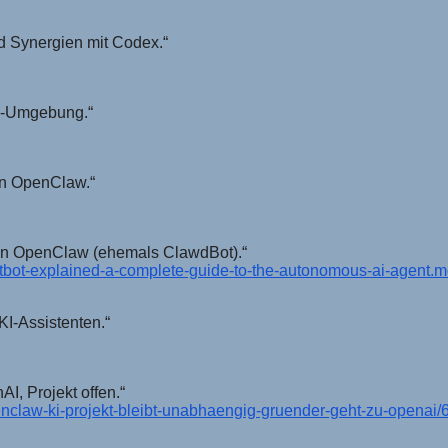
d Synergien mit Codex.“
w-Umgebung.“
 in OpenClaw.“
ten OpenClaw (ehemals ClawdBot).“
oltbot-explained-a-complete-guide-to-the-autonomous-ai-agent.
I-Assistenten.“
I, Projekt offen.“
nclaw-ki-projekt-bleibt-unabhaengig-gruender-geht-zu-openai