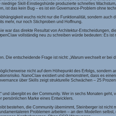
niedrige Skill-Einstiegshürde produzierte schnelles Wachstum
fen, ist das kein Bug – es ist ein Governance-Problem ohne tec
bhängigkeit wuchs nicht nur die Funktionalität, sondern auch di
its mehr, nur noch Stichproben und Hoffnung.
ie war das direkte Resultat von Architektur-Entscheidungen, di
penClaw vollständig neu zu schreiben würde bedeuten: Es ist 
n. Die entscheidende Frage ist nicht: „Warum wechselt er bei di
t möglicherweise nicht auf dem Höhepunkt des Erfolgs, sonder
onsrisiko. NanoClaw existiert und demonstriert, dass es einen
overnance über Skills zeigt strukturelle Schwächen – 25 Prozen
ekt“ und übergibt es der Community. Wer in sechs Monaten geht,
r persönlichen Marke eines Entwicklers.
eibt bestehen, die Community übernimmt, Steinberger ist nicht m
 fundamentaleren Problemen arbeiten – an den Modellen selbst,