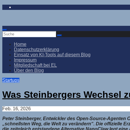
Zum
Inhalt
springen
Home
Datenschutzerklärung
Einsatz von KI-Tools auf diesem Blog
Impressum
Mitgliedschaft bei EL
Über den Blog
Startups
Was Steinbergers Wechsel z
Feb. 16, 2026
Peter Steinberger, Entwickler des Open-Source-Agenten O
„schnellsten Weg, die Welt zu verändern“. Die offizielle 
die zeitgleich entstandene Alternative NanoClaw legt ei