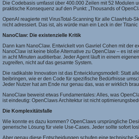
Die Codebasis umfasst über 400.000 Zeilen mit 52 Modulen un
praktische Konsequenz auf den Punkt: „Thousands of OpenClaw in
OpenAI reagierte mit VirusTotal-Scanning für alle ClawHub-Ski
nicht adressiert. Das ist, als würde man ein Leck in der Titan
NanoClaw: Die existenzielle Kritik
Dann kam NanoClaw. Entwickelt von Gavriel Cohen mit der expli
NanoClaw ist keine bloße Alternative zu OpenClaw – es ist ei
in acht Minuten auditierbar. Jeder Agent läuft in einem eige
zugreifen, nicht auf das gesamte System.
Die radikalste Innovation ist das Entwicklungsmodell: Statt all
beibringen, wie er den Code für spezifische Bedürfnisse umsc
Jeder Nutzer hat am Ende nur genau das, was er wirklich brau
NanoClaw beweist etwas Fundamentales: Alles, was OpenClaw ka
ist eindeutig: OpenClaws Architektur ist nicht optimierungsbedür
Die Komplexitätsfalle
Wie konnte es dazu kommen? OpenClaws ursprüngliche Designe
generische Lösung für viele Use-Cases. Jeder sollte sofort l
Aber genau diese Entscheidungen schufen eine technische Sc