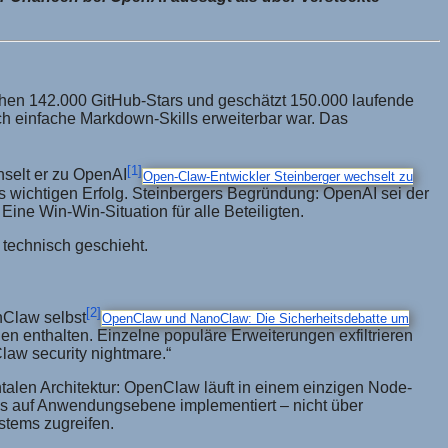
chen 142.000 GitHub-Stars und geschätzt 150.000 laufende
h einfache Markdown-Skills erweiterbar war. Das
[1]
chselt er zu OpenAI
Open-Claw-Entwickler Steinberger wechselt zu
als wichtigen Erfolg. Steinbergers Begründung: OpenAI sei der
ine Win-Win-Situation für alle Beteiligten.
 technisch geschieht.
[2]
nClaw selbst
OpenClaw und NanoClaw: Die Sicherheitsdebatte um
n enthalten. Einzelne populäre Erweiterungen exfiltrieren
law security nightmare.“
talen Architektur: OpenClaw läuft in einem einzigen Node-
des auf Anwendungsebene implementiert – nicht über
ystems zugreifen.