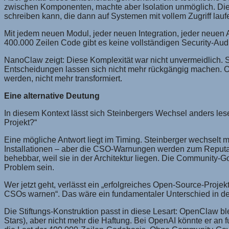
zwischen Komponenten, machte aber Isolation unmöglich. Die 
schreiben kann, die dann auf Systemen mit vollem Zugriff lau
Mit jedem neuen Modul, jeder neuen Integration, jeder neuen A
400.000 Zeilen Code gibt es keine vollständigen Security-Aud
NanoClaw zeigt: Diese Komplexität war nicht unvermeidlich. S
Entscheidungen lassen sich nicht mehr rückgängig machen. O
werden, nicht mehr transformiert.
Eine alternative Deutung
In diesem Kontext lässt sich Steinbergers Wechsel anders lese
Projekt?“
Eine mögliche Antwort liegt im Timing. Steinberger wechsel
Installationen – aber die CSO-Warnungen werden zum Reputati
behebbar, weil sie in der Architektur liegen. Die Community-G
Problem sein.
Wer jetzt geht, verlässt ein „erfolgreiches Open-Source-Proj
CSOs warnen“. Das wäre ein fundamentaler Unterschied in de
Die Stiftungs-Konstruktion passt in diese Lesart: OpenClaw bl
Stars), aber nicht mehr die Haftung. Bei OpenAI könnte er an