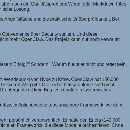
, aber auch ein Qualitätsproblem: Wenn jeder Markdown-Files
hnische Lösung.
e Angriffsfläche und die praktische Unüberprüfbarkeit. Bei
e Convenience über Security stellten. Und diese
nicht mehr OpenClaw. Das Projekt kann nur noch verwaltet
esem Erfolg?“ Sondern: „Warum bleibt er nicht und rettet sein
n am Wendepunkt von Hype zu Krise. OpenClaw hat 150.000
 besseren Weg gibt. Die Sicherheitsprobleme sind nicht
t Fehlerquote ist kein Bug, es könnte ein systemisches
 verlässt möglicherweise „das unsichere Framework, vor dem
ehr persönlich verantwortlich. Er hätte den Erfolg (142.000
 nicht an Frameworks, die diese Modelle orchestrieren. Ohne