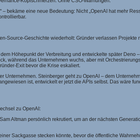
Governance-Kopfschmerzen. Ohne CSO-Warnungen.
n“ – bekäme eine neue Bedeutung: Nicht „OpenAI hat mehr Ress
trollierbar.
n-Source-Geschichte wiederholt: Gründer verlassen Projekte nic
 dem Höhepunkt der Verbreitung und entwickelte später Deno – 
ück, während das Unternehmen wuchs, aber mit Orchestrierungs-
nder-Exit bevor die Krise eskaliert.
der Unternehmen. Steinberger geht zu OpenAI – dem Unternehm
ngewiesen ist, entwickelt er jetzt die APIs selbst. Das wäre 
Wechsel zu OpenAI:
Sam Altman persönlich rekrutiert, um an der nächsten Generatio
n einer Sackgasse stecken könnte, bevor die öffentliche Wahrne