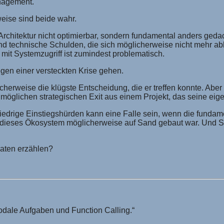
anagement.
weise sind beide wahr.
Architektur nicht optimierbar, sondern fundamental anders ge
 technische Schulden, die sich möglicherweise nicht mehr abbe
it Systemzugriff ist zumindest problematisch.
egen einer versteckten Krise gehen.
herweise die klügste Entscheidung, die er treffen konnte. Aber 
möglichen strategischen Exit aus einem Projekt, das seine eige
niedrige Einstiegshürden kann eine Falle sein, wenn die fundame
ieses Ökosystem möglicherweise auf Sand gebaut war. Und St
naten erzählen?
odale Aufgaben und Function Calling.“