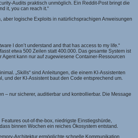
ity-Audits praktisch unmöglich. Ein Reddit-Post bringt die
 it, you can reach it.“
n, aber logische Exploits in natürlichsprachigen Anweisungen
are I don’t understand and that has access to my life.“
fasst etwa 500 Zeilen statt 400.000. Das gesamte System ist
rter Agent kann nur auf zugewiesene Container-Ressourcen
inimal. „Skills“ sind Anleitungen, die einem KI-Assistenten
ehl, und der KI-Assistent baut den Code entsprechend um.
– nur sicherer, auditierbar und kontrollierbar. Die Message
atures out-of-the-box, niedrigste Einstiegshürde,
h, dass binnen Wochen ein reiches Ökosystem entstand.
emory-Architektur ermöglichte schnelle Kommunikation