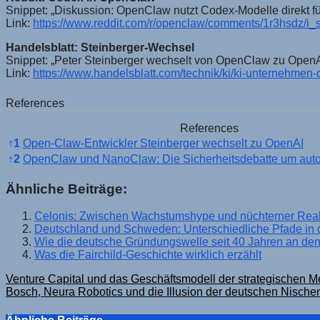
Snippet: „Diskussion: OpenClaw nutzt Codex-Modelle direkt f
Link:
https://www.reddit.com/r/openclaw/comments/1r3hsdz/
Handelsblatt: Steinberger-Wechsel
Snippet: „Peter Steinberger wechselt von OpenClaw zu OpenAI,
Link:
https://www.handelsblatt.com/technik/ki/ki-unternehmen
References
References
↑
1
Open-Claw-Entwickler Steinberger wechselt zu OpenAI
↑
2
OpenClaw und NanoClaw: Die Sicherheitsdebatte um aut
Ähnliche Beiträge:
Celonis: Zwischen Wachstumshype und nüchterner Reali
Deutschland und Schweden: Unterschiedliche Pfade in 
Wie die deutsche Gründungswelle seit 40 Jahren an den
Was die Fairchild-Geschichte wirklich erzählt
Beitragsnavigation
Venture Capital und das Geschäftsmodell der strategischen M
Bosch, Neura Robotics und die Illusion der deutschen Nischen