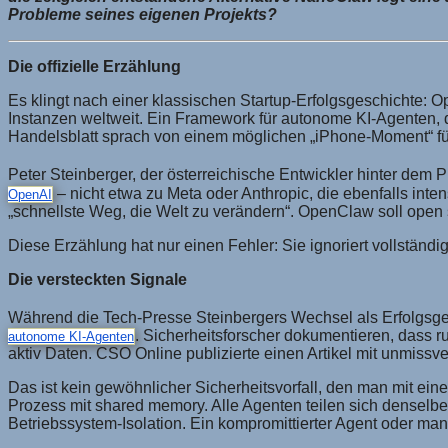
Probleme seines eigenen Projekts?
Die offizielle Erzählung
Es klingt nach einer klassischen Startup-Erfolgsgeschichte:
Instanzen weltweit. Ein Framework für autonome KI-Agenten, 
Handelsblatt sprach von einem möglichen „iPhone-Moment“ fü
Peter Steinberger, der österreichische Entwickler hinter dem P
– nicht etwa zu Meta oder Anthropic, die ebenfalls inte
OpenAI
„schnellste Weg, die Welt zu verändern“. OpenClaw soll open s
Diese Erzählung hat nur einen Fehler: Sie ignoriert vollständ
Die versteckten Signale
Während die Tech-Presse Steinbergers Wechsel als Erfolgsges
. Sicherheitsforscher dokumentieren, dass r
autonome KI-Agenten
aktiv Daten. CSO Online publizierte einen Artikel mit unmiss
Das ist kein gewöhnlicher Sicherheitsvorfall, den man mit ei
Prozess mit shared memory. Alle Agenten teilen sich denselb
Betriebssystem-Isolation. Ein kompromittierter Agent oder man