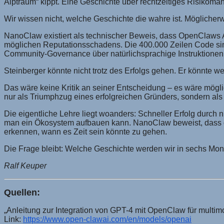
Alptraum“ kippt. Eine Geschichte über rechtzeitiges Risikom
Wir wissen nicht, welche Geschichte die wahre ist. Möglicher
NanoClaw existiert als technischer Beweis, dass OpenClaws 
möglichen Reputationsschadens. Die 400.000 Zeilen Code sind
Community-Governance über natürlichsprachige Instruktionen m
Steinberger könnte nicht trotz des Erfolgs gehen. Er könnte w
Das wäre keine Kritik an seiner Entscheidung – es wäre möglic
nur als Triumphzug eines erfolgreichen Gründers, sondern als 
Die eigentliche Lehre liegt woanders: Schneller Erfolg durch 
man ein Ökosystem aufbauen kann. NanoClaw beweist, dass d
erkennen, wann es Zeit sein könnte zu gehen.
Die Frage bleibt: Welche Geschichte werden wir in sechs Mo
Ralf Keuper
Quellen:
„Anleitung zur Integration von GPT-4 mit OpenClaw für multim
Link:
https://www.open-clawai.com/en/models/openai