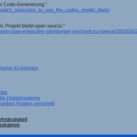
ür Code-Generierung.“
i_switch_openclaw_to_use_the_codex_model_does/
 Projekt bleibt open source.“
-open-claw-entwickler-steinberger-wechselt-zu-openai/1002006
onome KI-Agenten
tät
die Digitalmoderne
selben Hürden zerschellt
ehrdeutigkeit
strategie