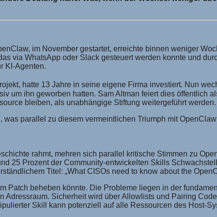
 OpenClaw, im November gestartet, erreichte binnen weniger Wo
das via WhatsApp oder Slack gesteuert werden konnte und durc
r KI-Agenten.
rojekt, hatte 13 Jahre in seine eigene Firma investiert. Nun we
nsiv um ihn geworben hatten. Sam Altman feiert dies öffentlich 
ource bleiben, als unabhängige Stiftung weitergeführt werden. E
ig, was parallel zu diesem vermeintlichen Triumph mit OpenClaw
chichte rahmt, mehren sich parallel kritische Stimmen zu Ope
und 25 Prozent der Community-entwickelten Skills Schwachstelle
verständlichem Titel: „What CISOs need to know about the OpenC
nem Patch beheben könnte. Die Probleme liegen in der fundamen
en Adressraum. Sicherheit wird über Allowlists und Pairing Co
ipulierter Skill kann potenziell auf alle Ressourcen des Host-S