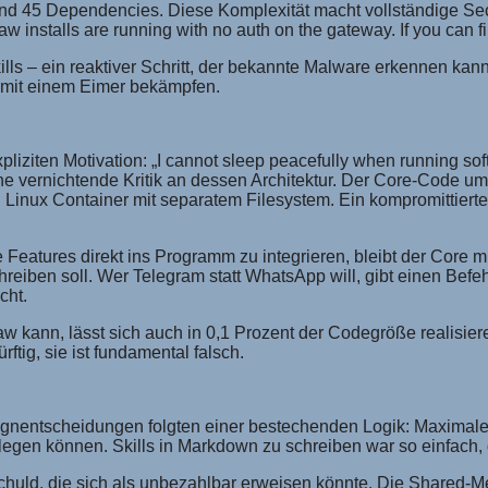
d 45 Dependencies. Diese Komplexität macht vollständige Secur
stalls are running with no auth on the gateway. If you can find
lls – ein reaktiver Schritt, der bekannte Malware erkennen kan
ic mit einem Eimer bekämpfen.
ziten Motivation: „I cannot sleep peacefully when running softw
ne vernichtende Kritik an dessen Architektur. Der Core-Code um
nen Linux Container mit separatem Filesystem. Ein kompromittie
e Features direkt ins Programm zu integrieren, bleibt der Core m
hreiben soll. Wer Telegram statt WhatsApp will, gibt einen Bef
cht.
nn, lässt sich auch in 0,1 Prozent der Codegröße realisieren 
ftig, sie ist fundamental falsch.
ntscheidungen folgten einer bestechenden Logik: Maximale Fe
oslegen können. Skills in Markdown zu schreiben war so einfac
huld, die sich als unbezahlbar erweisen könnte. Die Shared-M