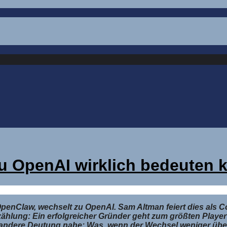
u OpenAI wirklich bedeuten 
penClaw, wechselt zu OpenAI. Sam Altman feiert dies als C
Erzählung: Ein erfolgreicher Gründer geht zum größten Playe
ne andere Deutung nahe: Was, wenn der Wechsel weniger übe