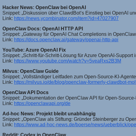
Hacker News: OpenClaw bei OpenAI
Snippet: „Diskussion über ClawdBot’s Einstieg bei OpenAI un
Link:
https://news.ycombinator.com/item?id=47027907
OpenClaw Docs: OpenAI HTTP API
Snippet: „Gateway für OpenAI Chat Completions in OpenCla
Link:
https://docs.openclaw.ai/gateway/openai-http-api
YouTube: Azure OpenAI Fix
Snippet: „Schritt-für-Schritt-Lösung für Azure OpenAI-Support
Link:
https://www.youtube.com/watch?v=5veaRxs2B3M
Milvus: OpenClaw Guide
Snippet: „Vollständiger Leitfaden zum Open-Source-KI-Agen
Link:
https://milvus.io/de/blog/openclaw-formerly-clawdbot-m
OpenClaw API Docs
Snippet: „Dokumentation der OpenClaw API für Open-Source-K
Link:
https://openclawapi.org/de
Ad-hoc News: Projekt bleibt unabhängig
Snippet: „OpenClaw als Stiftung: Gründer Steinberger zu OpenA
Link:
https://www.ad-hoc-news.de/boerse/news/ueberblick/ope
Reddit: Codex in OpenClaw