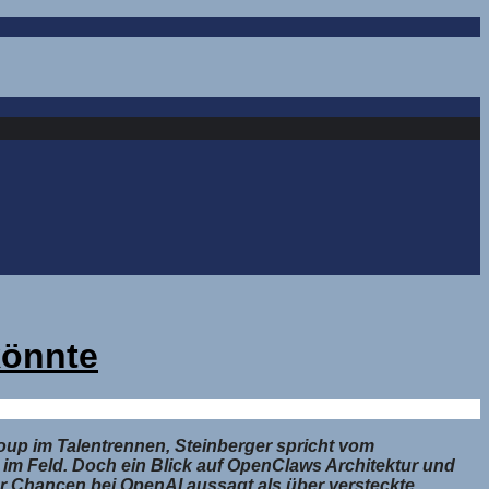
könnte
oup im Talentrennen, Steinberger spricht vom
r im Feld. Doch ein Blick auf OpenClaws Architektur und
r Chancen bei OpenAI aussagt als über versteckte