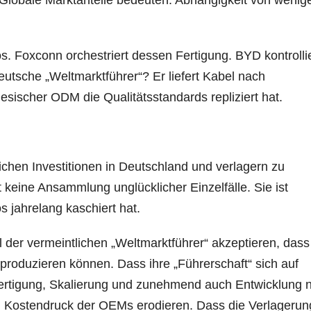
. Globale Marktanteile bedeuten: Abhängigkeit von wenig
tos. Foxconn orchestriert dessen Fertigung. BYD kontrolli
utsche „Weltmarktführer“? Er liefert Kabel nach
nesischer ODM die Qualitätsstandards repliziert hat.
ichen Investitionen in Deutschland und verlagern zu
t keine Ansammlung unglücklicher Einzelfälle. Sie ist
 jahrelang kaschiert hat.
l der vermeintlichen „Weltmarktführer“ akzeptieren, dass
produzieren können. Dass ihre „Führerschaft“ sich auf
Fertigung, Skalierung und zunehmend auch Entwicklung 
 Kostendruck der OEMs erodieren. Dass die Verlagerun