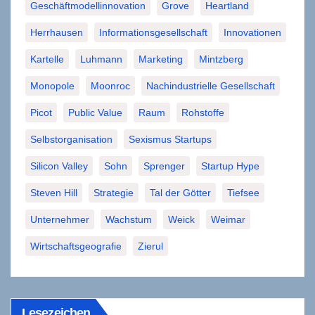
Geschäftmodellinnovation
Grove
Heartland
Herrhausen
Informationsgesellschaft
Innovationen
Kartelle
Luhmann
Marketing
Mintzberg
Monopole
Moonroc
Nachindustrielle Gesellschaft
Picot
Public Value
Raum
Rohstoffe
Selbstorganisation
Sexismus Startups
Silicon Valley
Sohn
Sprenger
Startup Hype
Steven Hill
Strategie
Tal der Götter
Tiefsee
Unternehmer
Wachstum
Weick
Weimar
Wirtschaftsgeografie
Zierul
Lesezeichen