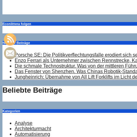
Aug. 1, 2026
Drucker
Econlittera folgen
Neueste Beiträge
Porsche SE: Die Politikverflechtungsfalle erodiert sich s
Enzo Ferrari als Unternehmer zwischen Rennstrecke, Ka
Die schmale Technostruktur. Was von der mittleren Führ
Das Fenster von Shenzhen. Was Chinas Robotik-Standard
Jungheinrich: Übernahme von All Lift Forklifts im Licht 
Beliebte Beiträge
Kategorien
Analyse
Architekturmacht
Automatisierung