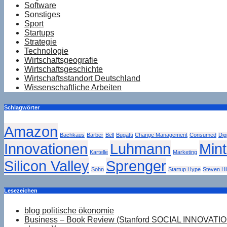
Software
Sonstiges
Sport
Startups
Strategie
Technologie
Wirtschaftsgeografie
Wirtschaftsgeschichte
Wirtschaftsstandort Deutschland
Wissenschaftliche Arbeiten
Schlagwörter
Amazon
Bachkaus
Barber
Bell
Bugatti
Change Management
Consumed
Dig
Innovationen
Luhmann
Min
Kartelle
Marketing
Silicon Valley
Sprenger
Sohn
Startup Hype
Steven Hil
Lesezeichen
blog politische ökonomie
Business – Book Review (Stanford SOCIAL INNOVATI