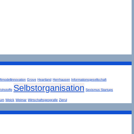
tmodellinnovation
Grove
Heartland
Herrhausen
Informationsgesellschaft
Selbstorganisation
ohstoffe
Sexismus Startups
tum
Weick
Weimar
Wirtschaftsgeografie
Zierul