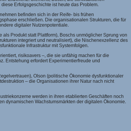
diese Erfolgsgeschichte ist heute das Problem.
ehmen befinden sich in der Reife- bis frühen
sphase erschließen. Die organisationalen Strukturen, die für
ondere digitaler Nutzenpotentiale.
 als Produkt statt Plattform), Boschs unmöglicher Sprung von
turen integriert und neutralisiert), die Nischenexzellenz des
funktionale Infrastruktur mit Systemfolgen.
ntiert, risikoavers –, die sie unfähig machen für die
nz. Entstehung erfordert Experimentierfreude und
egelvertrauen), Olson (politische Ökonomie dysfunktionaler
destruktion – die Organisationen ihrer Natur nach nicht
dustriekonzerne werden in ihren etablierten Geschäften noch
in den dynamischen Wachstumsmärkten der digitalen Ökonomie.