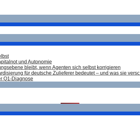
elbst
pitalnot und Autonomie
ungsebene bleibt, wenn Agenten sich selbst korrigieren
isierung für deutsche Zulieferer bedeutet – und was sie vers
der Q1-Diagnose