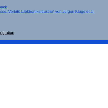
back
e: Vorbild Elektronikindustrie“ von Jürgen Kluge et al.
tegration
gsebene bleibt, wenn Agenten sich selbst korrigieren
r und die Innovationsdebatte in der Dauerschleife
 wirklich erklärt – und was nicht