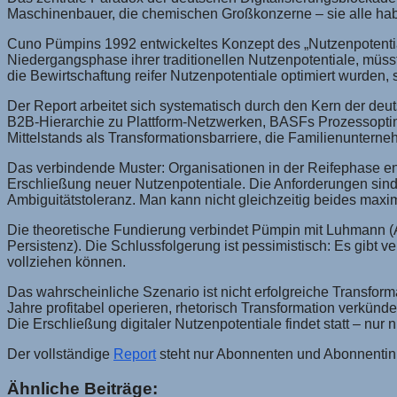
Maschinenbauer, die chemischen Großkonzerne – sie alle habe
Cuno Pümpins 1992 entwickeltes Konzept des „Nutzenpotential
Niedergangsphase ihrer traditionellen Nutzenpotentiale, müsst
die Bewirtschaftung reifer Nutzenpotentiale optimiert wurden, 
Der Report arbeitet sich systematisch durch den Kern der deu
B2B-Hierarchie zu Plattform-Netzwerken, BASFs Prozessoptimier
Mittelstands als Transformationsbarriere, die Familienunterne
Das verbindende Muster: Organisationen in der Reifephase entw
Erschließung neuer Nutzenpotentiale. Die Anforderungen sind f
Ambiguitätstoleranz. Man kann nicht gleichzeitig beides maxi
Die theoretische Fundierung verbindet Pümpin mit Luhmann (A
Persistenz). Die Schlussfolgerung ist pessimistisch: Es gibt 
vollziehen können.
Das wahrscheinliche Szenario ist nicht erfolgreiche Transfor
Jahre profitabel operieren, rhetorisch Transformation verkü
Die Erschließung digitaler Nutzenpotentiale findet statt – nur 
Der vollständige
Report
steht nur Abonnenten und Abonnentinn
Ähnliche Beiträge: