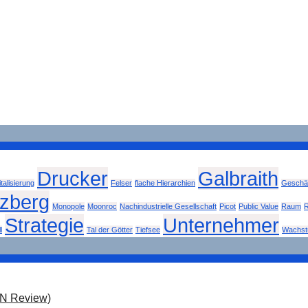
Drucker
Galbraith
italisierung
Felser
flache Hierarchien
Geschäf
tzberg
Monopole
Moonroc
Nachindustrielle Gesellschaft
Picot
Public Value
Raum
R
Strategie
Unternehmer
l
Tal der Götter
Tiefsee
Wachs
ON Review)