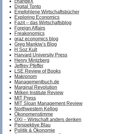
changeX
Digital Tonto
Empfohlene Wirtschaftsbücher
Exploring Economics
Fazit – das Wirtschaftsblog
Foreign Affairs
Freakonomics
graz economics blog
Greg Mankiw's Blog
H Soz Kult
Harvard University Press
Henry Mintzberg
Jeffrey Pfeffer
LSE Review of Books
Makronom
Managementbuch.de
Marginal Revolution
Milken Institute Review
MIT Press
MIT Sloan Management Review
Northwestern Kellog
Ökonomenstimme
OXI – Wirtschaft anders denken
Perspektive Blau
Politik & Ökonomie