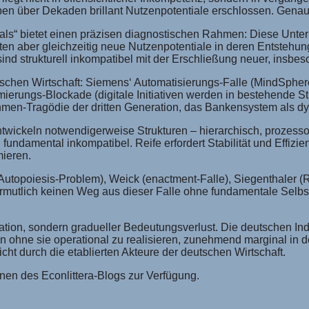
n über Dekaden brillant Nutzenpotentiale erschlossen. Genau 
s“ bietet einen präzisen diagnostischen Rahmen: Diese Untern
en aber gleichzeitig neue Nutzenpotentiale in deren Entstehung
sind strukturell inkompatibel mit der Erschließung neuer, insbes
tschen Wirtschaft: Siemens‘ Automatisierungs-Falle (MindSphere
ungs-Blockade (digitale Initiativen werden in bestehende Struk
hmen-Tragödie der dritten Generation, das Bankensystem als dys
ickeln notwendigerweise Strukturen – hierarchisch, prozessorie
undamental inkompatibel. Reife erfordert Stabilität und Effizie
mieren.
utopoiesis-Problem), Weick (enactment-Falle), Siegenthaler (R
vermutlich keinen Weg aus dieser Falle ohne fundamentale Selbst
mation, sondern gradueller Bedeutungsverlust. Die deutschen In
nden ohne sie operational zu realisieren, zunehmend marginal 
nicht durch die etablierten Akteure der deutschen Wirtschaft.
en des Econlittera-Blogs zur Verfügung.