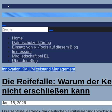
Zum
Inhalt
springen
Home
Datenschutzerklärung
Einsatz von KI-Tools auf diesem Blog
Impressum
Mitgliedschaft bei EL
Über den Blog
Innovation
KMU/Mittelstand
Management
Die Reifefalle: Warum der Ke
nicht erschließen kann
Jan. 15, 2026
Das zentrale Paradox der deutschen Digitalisierungsblockade 