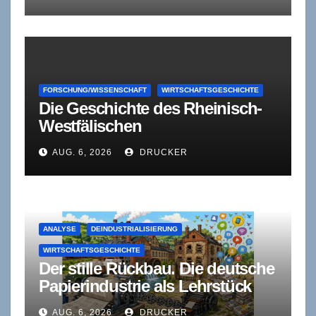
Rennstrecke, Kapitalnot und
Autonomie
FORSCHUNG/WISSENSCHAFT
WIRTSCHAFTSGESCHICHTE
Die Geschichte des Rheinisch-
Westfälischen
Wirtschaftsinstituts (RWI)
AUG. 6, 2026
DRUCKER
ANALYSE
DEINDUSTRIALISIERUNG
WIRTSCHAFTSGESCHICHTE
Der stille Rückbau. Die deutsche
Papierindustrie als Lehrstück
industrieökonomischer
AUG. 6, 2026
DRUCKER