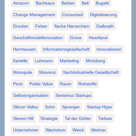
Amazon
Bachkaus
Barber
Bell
Bugatti
Change Management
Consumed
Digitalisierung
Drucker
Felser
flache Hierarchien
Galbraith
Geschäftmodellinnovation
Grove
Heartland
Herrhausen
Informationsgesellschaft
Innovationen
Kartelle
Luhmann
Marketing
Mintzberg
Monopole
Moonroc
Nachindustrielle Gesellschaft
Picot
Public Value
Raum
Rohstoffe
Selbstorganisation
Sexismus Startups
Silicon Valley
Sohn
Sprenger
Startup Hype
Steven Hill
Strategie
Tal der Götter
Tiefsee
Unternehmer
Wachstum
Weick
Weimar