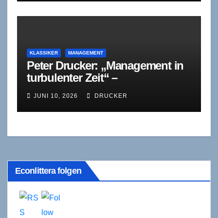
KLASSIKER
MANAGEMENT
Peter Drucker: „Management in
turbulenter Zeit“ –
Bestandsaufnahme und
JUNI 10, 2026
DRUCKER
Gegenwartsdiagnose
Econlittera folgen