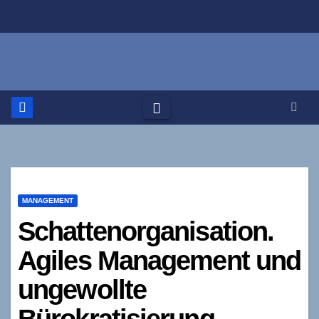
Zum
Inhalt
springen
MANAGEMENT
Schattenorganisation.
Agiles Management und
ungewollte
Bürokratisierung