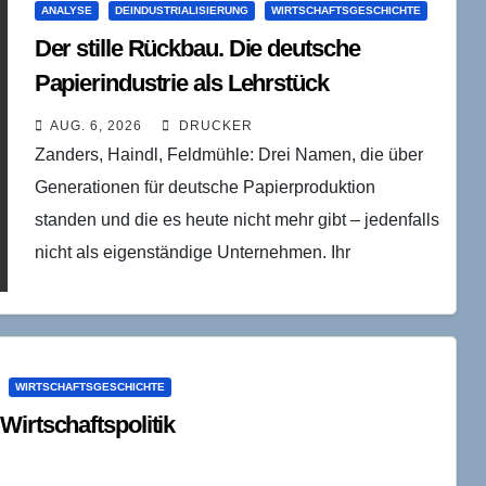
ANALYSE
DEINDUSTRIALISIERUNG
WIRTSCHAFTSGESCHICHTE
Der stille Rückbau. Die deutsche
Papierindustrie als Lehrstück
industrieökonomischer Konsolidierung
AUG. 6, 2026
DRUCKER
Zanders, Haindl, Feldmühle: Drei Namen, die über
Generationen für deutsche Papierproduktion
standen und die es heute nicht mehr gibt – jedenfalls
nicht als eigenständige Unternehmen. Ihr
Verschwinden lässt sich als…
WIRTSCHAFTSGESCHICHTE
Wirtschaftspolitik