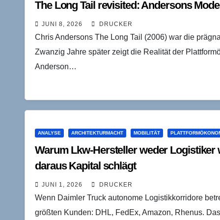
The Long Tail revisited: Andersons Mode
JUNI 8, 2026
DRUCKER
Chris Andersons The Long Tail (2006) war die prägnant
Zwanzig Jahre später zeigt die Realität der Plattfor
Anderson…
ANALYSE
ARCHITEKTURMACHT
MOBILITÄT
PLATTFORMÖKONO
Warum Lkw-Hersteller weder Logistiker
daraus Kapital schlägt
JUNI 1, 2026
DRUCKER
Wenn Daimler Truck autonome Logistikkorridore betre
größten Kunden: DHL, FedEx, Amazon, Rhenus. Das is