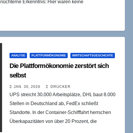
ie nüchterne Erkenntnis: Hier waren keine
ANALYSE
PLATTFORMÖKONOMIE
WIRTSCHAFTSGESCHICHTE
Die Plattformökonomie zerstört sich
selbst
JAN. 30, 2026
DRUCKER
UPS streicht 30.000 Arbeitsplätze, DHL baut 8.000
Stellen in Deutschland ab, FedEx schließt
Standorte. In der Container-Schifffahrt herrschen
Überkapazitäten von über 20 Prozent, die
Frachtraten fallen dramatisch. Was als normale…