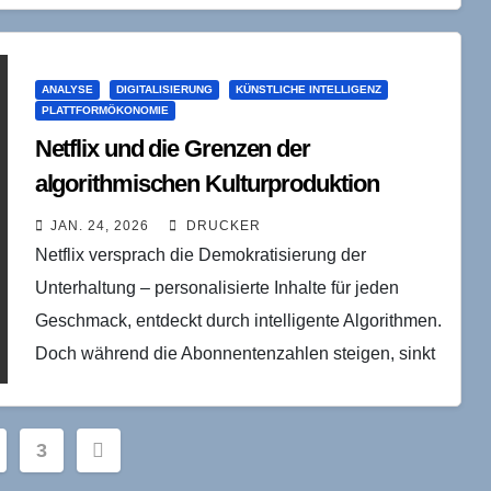
ANALYSE
DIGITALISIERUNG
KÜNSTLICHE INTELLIGENZ
PLATTFORMÖKONOMIE
Netflix und die Grenzen der
algorithmischen Kulturproduktion
JAN. 24, 2026
DRUCKER
Netflix versprach die Demokratisierung der
Unterhaltung – personalisierte Inhalte für jeden
Geschmack, entdeckt durch intelligente Algorithmen.
Doch während die Abonnentenzahlen steigen, sinkt
die Qualität dramatisch. Das ist kein Zufall,
sondern…
nnummerierung
3