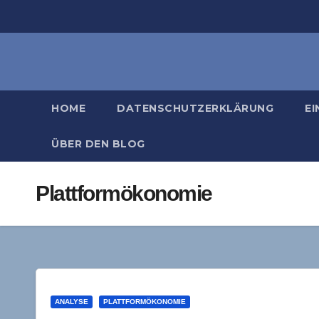
Zum
Inhalt
springen
HOME
DATENSCHUTZERKLÄRUNG
EI
ÜBER DEN BLOG
Plattformökonomie
ANALYSE
PLATTFORMÖKONOMIE