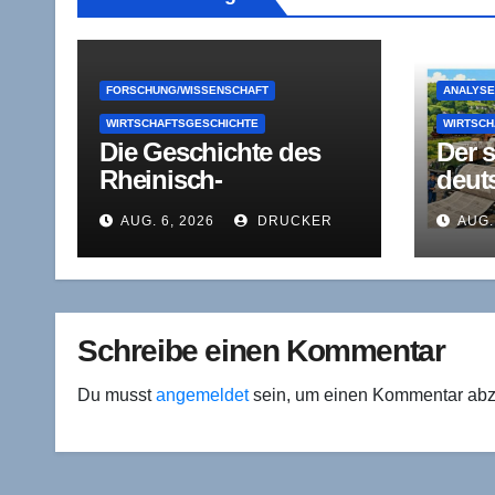
FORSCHUNG/WISSENSCHAFT
ANALYS
WIRTSCHAFTSGESCHICHTE
WIRTSCH
Die Geschichte des
Der s
Rheinisch-
deut
Westfälischen
Papie
AUG. 6, 2026
DRUCKER
AUG.
Wirtschaftsinstituts
Lehr
(RWI)
indu
r Ko
Schreibe einen Kommentar
Du musst
angemeldet
sein, um einen Kommentar ab