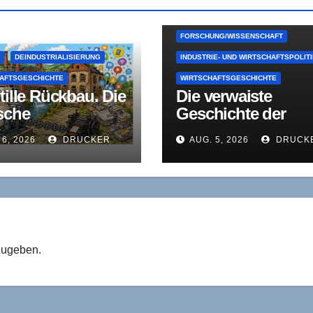
FORSCHUNG/WISSENSCHAFT
E
DEINDUSTRIALISIERUNG
INDUSTRIE- UND WIRTSCHAFTSPOLIT
AFTSGESCHICHTE
WIRTSCHAFTSGESCHICHTE
tille Rückbau. Die
Die verwaiste
sche
Geschichte der
rindustrie als
deutschen
 6, 2026
DRUCKER
AUG. 5, 2026
DRUCK
stück
Wirtschaftspolitik
strieökonomische
nsolidierung
zugeben.