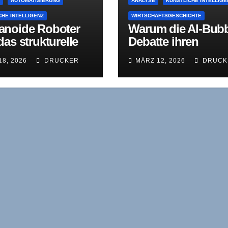
E
AUTOMATISIERUNG
ANALYSE
KÜNSTLICHE INTELLIGE
CHE INTELLIGENZ
WIRTSCHAFTSGESCHICHTE
noide Roboter
Warum die AI-Bubb
as strukturelle
Debatte ihren
atibilitätsproble
Gegenstand verfeh
18, 2026
DRUCKER
MÄRZ 12, 2026
DRUCK
oder: Warum
schland diese
lution so wenig
stalten wird wie
vorherigen