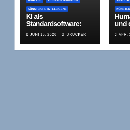
ANALYSE
ARCHITEKTURMACHT
ANALYS
KÜNSTLICHE INTELLIGENZ
KÜNSTLI
KI als
Huma
Standardsoftware:
und d
Fünf Perspektiven auf
Komp
JUNI 15, 2026
DRUCKER
APR. 
eine überfällige
m — 
Entmystifizierung
Deut
Revo
mitge
alle 