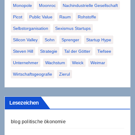
Monopole
Moonroc
Nachindustrielle Gesellschaft
Picot
Public Value
Raum
Rohstoffe
Selbstorganisation
Sexismus Startups
Silicon Valley
Sohn
Sprenger
Startup Hype
Steven Hill
Strategie
Tal der Götter
Tiefsee
Unternehmer
Wachstum
Weick
Weimar
Wirtschaftsgeografie
Zierul
Lesezeichen
blog politische ökonomie