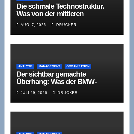
Die schmale Technostruktur.
Was von der mittleren
Führungsebene bleibt, wenn
AUG. 7, 2026
DRUCKER
Agenten sich selbst korrigieren
ANALYSE
MANAGEMENT
ORGANISATION
Der sichtbar gemachte
Überhang: Was der BMW-
Stellenabbau
JULI 29, 2026
DRUCKER
organisationstheoretisch
bedeutet