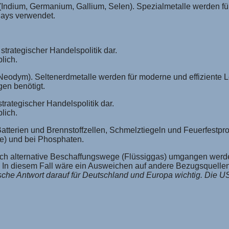
Indium, Germanium, Gallium, Selen). Spezialmetalle werden für m
lays verwendet.
strategischer Handelspolitik dar.
lich.
 Neodym). Seltenerdmetalle werden für moderne und effiziente L
en benötigt.
trategischer Handelspolitik dar.
lich.
n Batterien und Brennstoffzellen, Schmelztiegeln und Feuerfestp
gie) und bei Phosphaten.
h alternative Beschaffungswege (Flüssiggas) umgangen werden 
e. In diesem Fall wäre ein Ausweichen auf andere Bezugsquelle
sche Antwort darauf für Deutschland und Europa wichtig. Die US