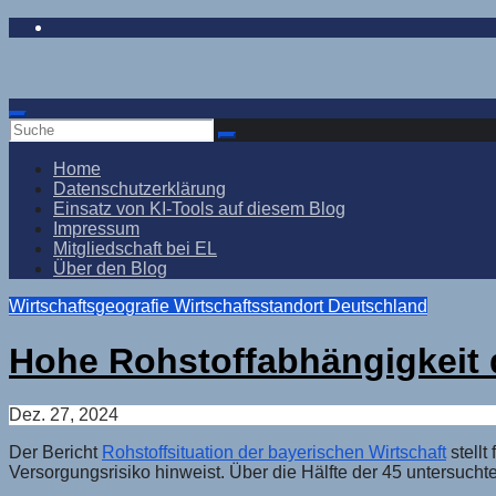
Zum
Inhalt
springen
Home
Datenschutzerklärung
Einsatz von KI-Tools auf diesem Blog
Impressum
Mitgliedschaft bei EL
Über den Blog
Wirtschaftsgeografie
Wirtschaftsstandort Deutschland
Hohe Rohstoffabhängigkeit 
Dez. 27, 2024
Der Bericht
Rohstoffsituation der bayerischen Wirtschaft
stellt
Versorgungsrisiko hinweist. Über die Hälfte der 45 untersuchte