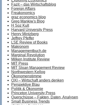
Exploring Economics
Fazit – das Wirtschaftsblog
Foreign Affairs
Freakonomics
graz economics blog
Greg Mankiw's Blog
H Soz Kult
Harvard University Press
Henry Mintzberg
Jeffrey Pfeffer
LSE Review of Books
Makronom
Managementbuch.de
Marginal Revolution
Milken Institute Review
MIT Press
MIT Sloan Management Review
Northwestern Kellog
Ökonomenstimme
OXI – Wirtschaft anders denken
Perspektive Blau
Politik & Ökonomie
Princeton University Press
Querschüsse – Fakten, Daten, Analysen
Small Business Trends