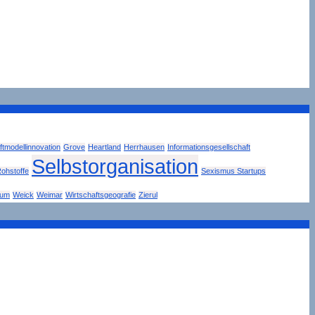
tmodellinnovation
Grove
Heartland
Herrhausen
Informationsgesellschaft
Selbstorganisation
ohstoffe
Sexismus Startups
tum
Weick
Weimar
Wirtschaftsgeografie
Zierul