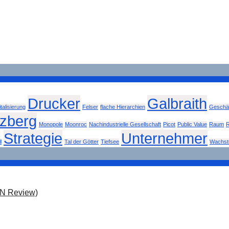
Drucker
Galbraith
italisierung
Felser
flache Hierarchien
Geschäf
tzberg
Monopole
Moonroc
Nachindustrielle Gesellschaft
Picot
Public Value
Raum
R
Strategie
Unternehmer
l
Tal der Götter
Tiefsee
Wachs
ON Review)