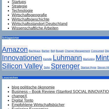
Startups
Strategie
Technologie
Wirtschaftsgeografie
Wirtschaftsgeschichte
Wirtschaftsstandort Deutschland
Wissenschaftliche Arbeiten
Schlagwörter
Amazon
Bachkaus
Barber
Bell
Bugatti
Change Management
Consumed
Dig
Innovationen
Luhmann
Min
Kartelle
Marketing
Silicon Valley
Sprenger
Sohn
Startup Hype
Steven Hil
Lesezeichen
blog politische ökonomie
Business – Book Review (Stanford SOCIAL INNOVATI
changeX
Digital Tonto
Empfohlene Wirtschaftsbücher