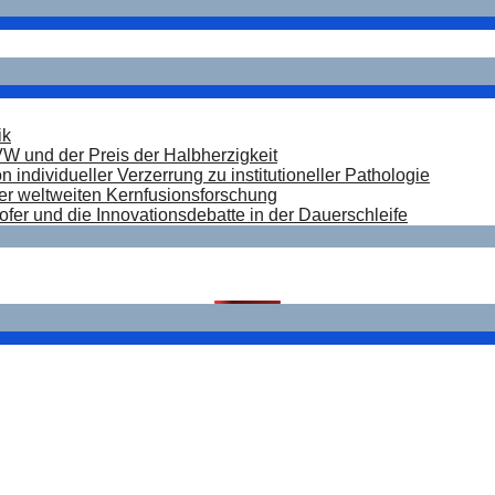
ik
W und der Preis der Halbherzigkeit
n individueller Verzerrung zu institutioneller Pathologie
er weltweiten Kernfusionsforschung
fer und die Innovationsdebatte in der Dauerschleife