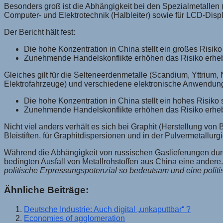
Besonders groß ist die Abhängigkeit bei den Spezialmetallen (
Computer- und Elektrotechnik (Halbleiter) sowie für LCD-Disp
Der Bericht hält fest:
Die hohe Konzentration in China stellt ein großes Risiko 
Zunehmende Handelskonflikte erhöhen das Risiko erheb
Gleiches gilt für die Selteneerdenmetalle (Scandium, Yttrium,
Elektrofahrzeuge) und verschiedene elektronische Anwendung
Die hohe Konzentration in China stellt ein hohes Risiko s
Zunehmende Handelskonflikte erhöhen das Risiko erheb
Nicht viel anders verhält es sich bei Graphit (Herstellung vo
Bleistiften, für Graphitdispersionen und in der Pulvermetallur
Während die Abhängigkeit von russischen Gaslieferungen durc
bedingten Ausfall von Metallrohstoffen aus China eine ander
politische Erpressungspotenzial so bedeutsam und eine politi
Ähnliche Beiträge:
Deutsche Industrie: Auch digital „unkaputtbar“ ?
Economies of agglomeration