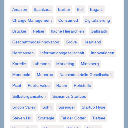
Amazon
Bachkaus
Barber
Bell
Bugatti
Change Management
Consumed
Digitalisierung
Drucker
Felser
flache Hierarchien
Galbraith
Geschäftmodellinnovation
Grove
Heartland
Herrhausen
Informationsgesellschaft
Innovationen
Kartelle
Luhmann
Marketing
Mintzberg
Monopole
Moonroc
Nachindustrielle Gesellschaft
Picot
Public Value
Raum
Rohstoffe
Selbstorganisation
Sexismus Startups
Silicon Valley
Sohn
Sprenger
Startup Hype
Steven Hill
Strategie
Tal der Götter
Tiefsee