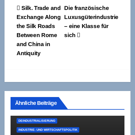
Beitragsnavigation
Silk. Trade and
Die französische
Exchange Along
Luxusgüterindustrie
the Silk Roads
– eine Klasse für
Between Rome
sich
and China in
Antiquity
Ähnliche Beiträge
DEINDUSTRIALISIERUNG
INDUSTRIE- UND WIRTSCHAFTSPOLITIK