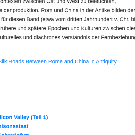
n Kontexten zwischen Ost und West zu beleuchten,
Seidenproduktion. Rom und China in der Antike bilden de
ür diesen Band (etwa vom dritten Jahrhundert v. Chr. b
 frühere und spätere Epochen und Kulturen zwischen di
kulturelles und diachrones Verständnis der Fernbeziehu
Silk Roads Between Rome and China in Antiquity
con Valley (Teil 1)
nisonsstaat