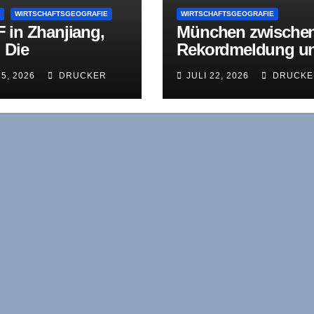
E
WIRTSCHAFTSGEOGRAFIE
WIRTSCHAFTSGEOGRAFIE
 in Zhanjiang,
München zwische
 Die
Rekordmeldung u
undinvestition mit
Realität: Was der
25, 2026
DRUCKER
JULI 22, 2026
DRUCKE
allsdatum
Jahreswirtschaftsb
ht 2026 verschweig