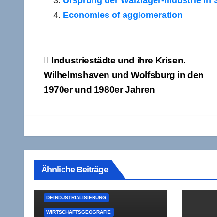
Ursprung der Wälzlager-Industrie in
Economies of agglomeration
Beitragsnavigation
Industriestädte und ihre Krisen.
Wilhelmshaven und Wolfsburg in den
1970er und 1980er Jahren
Ähnliche Beiträge
DEINDUSTRIALISIERUNG
WIRTSCHAFTSGEOGRAFIE