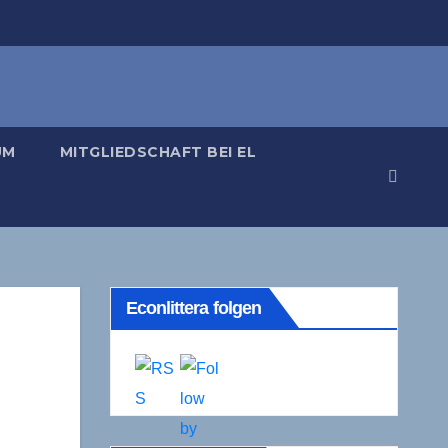
UM
MITGLIEDSCHAFT BEI EL
Econlittera folgen