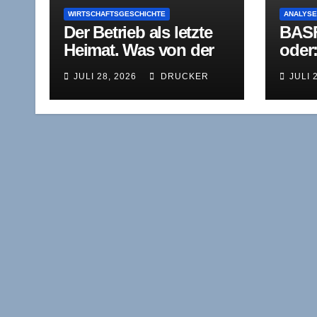
WIRTSCHAFTSGESCHICHTE
ANALYS
Der Betrieb als letzte
BASF
Heimat. Was von der
oder:
Industriegesellschaft
Verb
JULI 28, 2026
DRUCKER
JULI 
bleibt
Verf