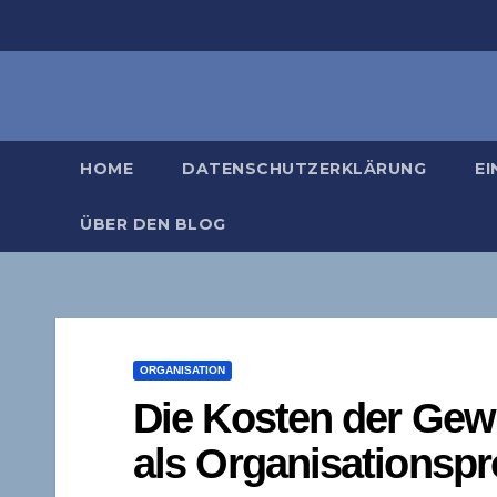
Zum
Inhalt
springen
HOME
DATENSCHUTZERKLÄRUNG
EI
ÜBER DEN BLOG
ORGANISATION
Die Kosten der Gewi
als Organisationsp