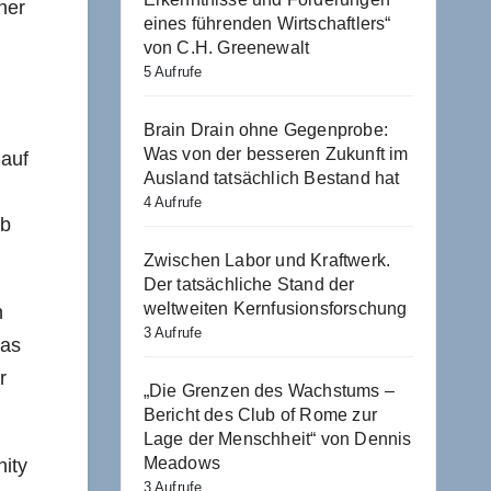
her
eines führenden Wirtschaftlers“
von C.H. Greenewalt
5 Aufrufe
Brain Drain ohne Gegenprobe:
Was von der besseren Zukunft im
 auf
Ausland tatsächlich Bestand hat
4 Aufrufe
lb
Zwischen Labor und Kraftwerk.
Der tatsächliche Stand der
weltweiten Kernfusionsforschung
n
3 Aufrufe
Das
r
„Die Grenzen des Wachstums –
Bericht des Club of Rome zur
Lage der Menschheit“ von Dennis
Meadows
ity
3 Aufrufe