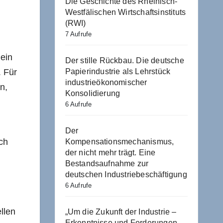
Die Geschichte des Rheinisch-
Westfälischen Wirtschaftsinstituts
(RWI)
7 Aufrufe
 ein
Der stille Rückbau. Die deutsche
. Für
Papierindustrie als Lehrstück
industrieökonomischer
n,
Konsolidierung
6 Aufrufe
Der
ch
Kompensationsmechanismus,
der nicht mehr trägt. Eine
Bestandsaufnahme zur
deutschen Industriebeschäftigung
6 Aufrufe
llen
„Um die Zukunft der Industrie –
Erkenntnisse und Forderungen