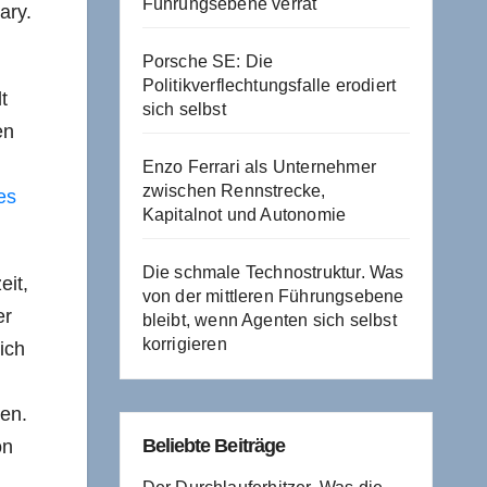
Führungsebene verrät
ary.
Porsche SE: Die
Politikverflechtungsfalle erodiert
t
sich selbst
en
Enzo Ferrari als Unternehmer
zwischen Rennstrecke,
es
Kapitalnot und Autonomie
Die schmale Technostruktur. Was
eit,
von der mittleren Führungsebene
er
bleibt, wenn Agenten sich selbst
korrigieren
ich
ten.
Beliebte Beiträge
on