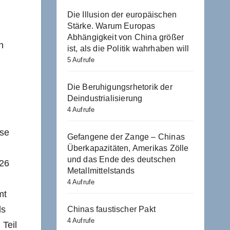
Die Illusion der europäischen
Stärke. Warum Europas
Abhängigkeit von China größer
n
ist, als die Politik wahrhaben will
5 Aufrufe
Die Beruhigungsrhetorik der
Deindustrialisierung
4 Aufrufe
sse
Gefangene der Zange – Chinas
Überkapazitäten, Amerikas Zölle
und das Ende des deutschen
 26
Metallmittelstands
4 Aufrufe
mt
ls
Chinas faustischer Pakt
4 Aufrufe
 Teil