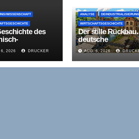
NG/WISSENSCHAFT
ANALYSE
DEINDUSTRIALISIERUN
AFTSGESCHICHTE
WIRTSCHAFTSGESCHICHTE
Geschichte des
Der stille Rückbau.
nisch-
deutsche
fälischen
Papierindustrie als
 6, 2026
DRUCKER
AUG. 6, 2026
DRUCK
chaftsinstituts
Lehrstück
)
industrieökonomi
r Konsolidierung