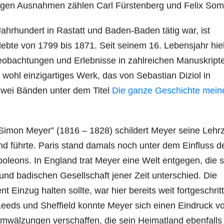
igen Ausnahmen zählen Carl Fürstenberg und Felix Som
 Jahrhundert in Rastatt und Baden-Baden tätig war, ist
ebte von 1799 bis 1871. Seit seinem 16. Lebensjahr hiel
eobachtungen und Erlebnisse in zahlreichen Manuskript
wohl einzigartiges Werk, das von Sebastian Diziol in
zwei Bänden unter dem Titel
Die ganze Geschichte mein
imon Meyer” (1816 – 1828) schildert Meyer seine Lehrz
nd führte. Paris stand damals noch unter dem Einfluss d
oleons. In England trat Meyer eine Welt entgegen, die s
und badischen Gesellschaft jener Zeit unterschied. Die
nt Einzug halten sollte, war hier bereits weit fortgeschrit
Leeds und Sheffield konnte Meyer sich einen Eindruck v
 Umwälzungen verschaffen, die sein Heimatland ebenfalls