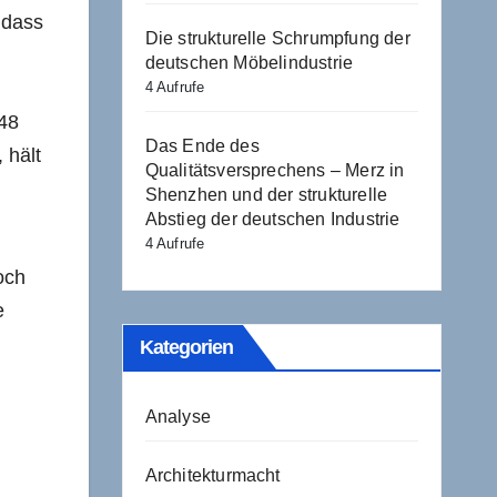
 dass
Die strukturelle Schrumpfung der
deutschen Möbelindustrie
4 Aufrufe
48
Das Ende des
 hält
Qualitätsversprechens – Merz in
d
Shenzhen und der strukturelle
Abstieg der deutschen Industrie
4 Aufrufe
och
e
Kategorien
Analyse
Architekturmacht