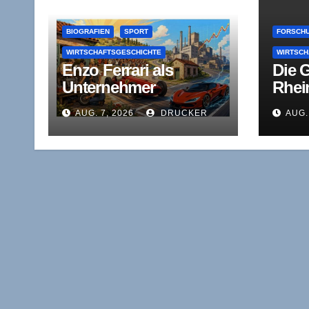
BIOGRAFIEN
SPORT
FORSCHU
WIRTSCHAFTSGESCHICHTE
WIRTSCH
Enzo Ferrari als
Die 
Unternehmer
Rhei
zwischen
West
AUG. 7, 2026
DRUCKER
AUG.
Rennstrecke,
Wirts
Kapitalnot und
(RWI
Autonomie