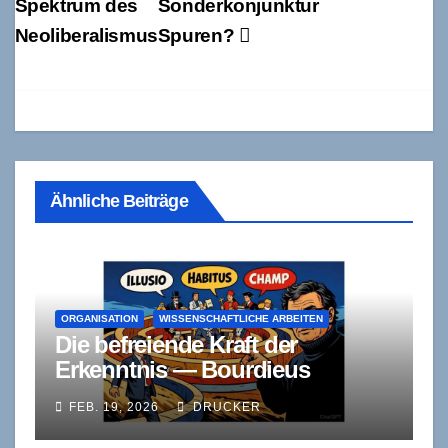
Spektrum des
Sonderkonjunktur
Neoliberalismus
Spuren?
Ähnliche Beiträge
ORGANISATION
WISSENSCHAFTLICHE ARBEITEN
Die befreiende Kraft der
Erkenntnis — Bourdieus
Soziologie zwischen
FEB. 19, 2026
DRUCKER
Notwendigkeit und Freiheit