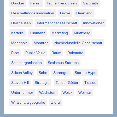
Drucker
Felser
flache Hierarchien
Galbraith
Geschäftmodellinnovation
Grove
Heartland
Herrhausen
Informationsgesellschaft
Innovationen
Kartelle
Luhmann
Marketing
Mintzberg
Monopole
Moonroc
Nachindustrielle Gesellschaft
Picot
Public Value
Raum
Rohstoffe
Selbstorganisation
Sexismus Startups
Silicon Valley
Sohn
Sprenger
Startup Hype
Steven Hill
Strategie
Tal der Götter
Tiefsee
Unternehmer
Wachstum
Weick
Weimar
Wirtschaftsgeografie
Zierul