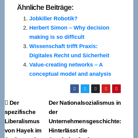
Ähnliche Beiträge:
Jobkiller Robotik?
Herbert Simon – Why decision
making is so difficult
Wissenschaft trifft Praxis:
Digitales Recht und Sicherheit
Value-creating networks – A
conceptual model and analysis
Beitragsnavigation
Der
Der Nationalsozialismus in
spezifische
der
Liberalismus
Unternehmensgeschichte:
von Hayek im
Hinterlässt die