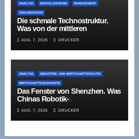
ANALYSE
DIGITALISIERUNG
MANAGEMENT
ORGANISATION
Die schmale Technostruktur.
Was von der mittleren
Führungsebene bleibt, wenn
AUG. 7, 2026
DRUCKER
Agenten sich selbst korrigieren
ANALYSE
INDUSTRIE- UND WIRTSCHAFTSPOLITIK
WIRTSCHAFTSGEOGRAFIE
Das Fenster von Shenzhen. Was
Chinas Robotik-
Standardisierung für deutsche
AUG. 7, 2026
DRUCKER
Zulieferer bedeutet – und was
sie verschweigt