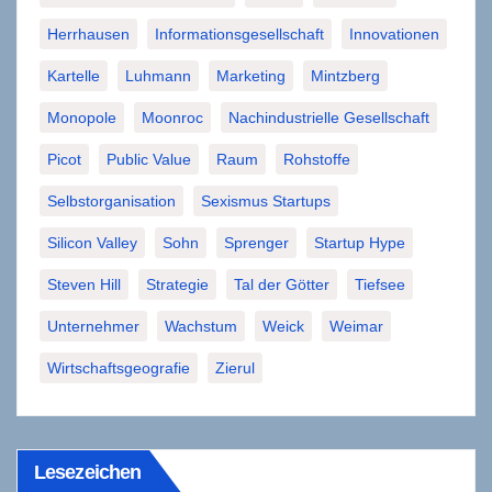
Herrhausen
Informationsgesellschaft
Innovationen
Kartelle
Luhmann
Marketing
Mintzberg
Monopole
Moonroc
Nachindustrielle Gesellschaft
Picot
Public Value
Raum
Rohstoffe
Selbstorganisation
Sexismus Startups
Silicon Valley
Sohn
Sprenger
Startup Hype
Steven Hill
Strategie
Tal der Götter
Tiefsee
Unternehmer
Wachstum
Weick
Weimar
Wirtschaftsgeografie
Zierul
Lesezeichen