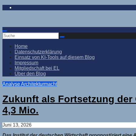
Zum
Inhalt
springen
Home
Datenschutzerklärung
Einsatz von KI-Tools auf diesem Blog
Impressum
Mitgliedschaft bei EL
Über den Blog
Analyse
Architekturmacht
Zukunft als Fortsetzung der 
4,3 Mio.
Juni 13, 2026
Das Institut der deutschen Wirtschaft prognostiziert eine 