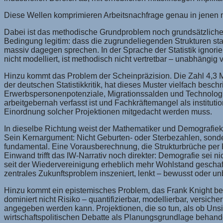
Diese Wellen komprimieren Arbeitsnachfrage genau in jenen mit
Dabei ist das methodische Grundproblem noch grundsätzlicher al
Bedingung legitim: dass die zugrundeliegenden Strukturen sta
massiv dagegen sprechen. In der Sprache der Statistik ignorier
nicht modelliert, ist methodisch nicht vertretbar – unabhängig
Hinzu kommt das Problem der Scheinpräzision. Die Zahl 4,3 Mil
der deutschen Statistikkritik, hat dieses Muster vielfach bes
Erwerbspersonenpotenziale, Migrationssalden und Technologie
arbeitgebernah verfasst ist und Fachkräftemangel als institut
Einordnung solcher Projektionen mitgedacht werden muss.
In dieselbe Richtung weist der Mathematiker und Demografiekri
Sein Kernargument: Nicht Geburten- oder Sterbezahlen, sonde
fundamental. Eine Vorausberechnung, die Strukturbrüche per Ko
Einwand trifft das IW-Narrativ noch direkter: Demografie sei 
seit der Wiedervereinigung erheblich mehr Wohlstand geschaff
zentrales Zukunftsproblem inszeniert, lenkt – bewusst oder u
Hinzu kommt ein epistemisches Problem, das Frank Knight bere
dominiert nicht Risiko – quantifizierbar, modellierbar, versich
angegeben werden kann. Projektionen, die so tun, als ob Unsic
wirtschaftspolitischen Debatte als Planungsgrundlage behande