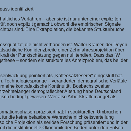
ss identifiziert.
tliches Verfahren – aber sie ist nur unter einer expliziten
üft noch explizit gemacht, obwohl die empirischen Signale
ichtbar sind. Eine Extrapolation, die bekannte Strukturbrüche
ssqualität, die nicht vorhanden ist. Walter Krämer, der Doyen
tatsächliche Konfidenzbreite einer Zehnjahresprojektion über
raft der Punktschätzung gegen null tendiert. Dass das IW
gsthese – sondern ein strukturelles Anreizproblem, das bei der
ntwicklung pointiert als „Kaffeesatzleserei“ eingestuft hat.
en, Technologiesprünge – veränderten demografische Verläufe
rn eine kontrafaktische Kontinuität. Bosbachs zweiter
 jahrzehntelanger demografischer Alterung habe Deutschland
fisch bedingt gewesen. Wer also Arbeitskräftemangel als
ormationsphasen präzisiert hat: In strukturellen Umbrüchen
, für die keine belastbare Wahrscheinlichkeitsverteilung
solche Projektion als seriöse Forschung präsentiert und in der
weit die institutionelle Ökonomik den Boden unter den Füßen