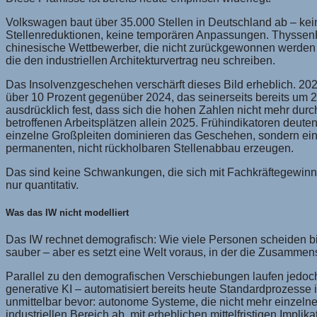
Volkswagen baut über 35.000 Stellen in Deutschland ab – kein 
Stellenreduktionen, keine temporären Anpassungen. ThyssenKr
chinesische Wettbewerber, die nicht zurückgewonnen werden –
die den industriellen Architekturvertrag neu schreiben.
Das Insolvenzgeschehen verschärft dieses Bild erheblich. 202
über 10 Prozent gegenüber 2024, das seinerseits bereits um 22
ausdrücklich fest, dass sich die hohen Zahlen nicht mehr dur
betroffenen Arbeitsplätzen allein 2025. Frühindikatoren deute
einzelne Großpleiten dominieren das Geschehen, sondern eine
permanenten, nicht rückholbaren Stellenabbau erzeugen.
Das sind keine Schwankungen, die sich mit Fachkräftegewinnun
nur quantitativ.
Was das IW nicht modelliert
Das IW rechnet demografisch: Wie viele Personen scheiden b
sauber – aber es setzt eine Welt voraus, in der die Zusammens
Parallel zu den demografischen Verschiebungen laufen jedoch d
generative KI – automatisiert bereits heute Standardprozess
unmittelbar bevor: autonome Systeme, die nicht mehr einzeln
industriellen Bereich ab, mit erheblichen mittelfristigen Implik