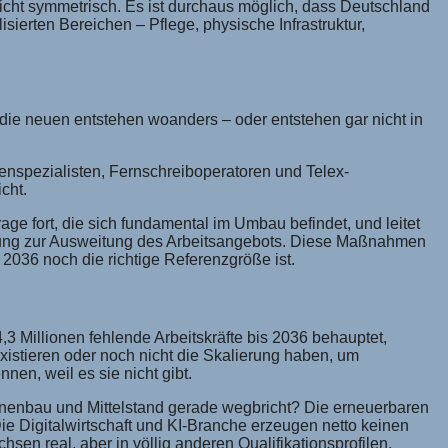
nicht symmetrisch. Es ist durchaus möglich, dass Deutschland
sierten Bereichen – Pflege, physische Infrastruktur,
, die neuen entstehen woanders – oder entstehen gar nicht in
enspezialisten, Fernschreiboperatoren und Telex-
cht.
frage fort, die sich fundamental im Umbau befindet, und leitet
stung zur Ausweitung des Arbeitsangebots. Diese Maßnahmen
2036 noch die richtige Referenzgröße ist.
4,3 Millionen fehlende Arbeitskräfte bis 2036 behauptet,
xistieren oder noch nicht die Skalierung haben, um
en, weil es sie nicht gibt.
nenbau und Mittelstand gerade wegbricht? Die erneuerbaren
Die Digitalwirtschaft und KI-Branche erzeugen netto keinen
en real, aber in völlig anderen Qualifikationsprofilen,