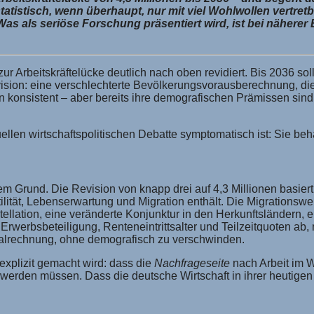
tistisch, wenn überhaupt, nur mit viel Wohlwollen vertretba
. Was als seriöse Forschung präsentiert wird, ist bei nähere
ur Arbeitskräftelücke deutlich nach oben revidiert. Bis 2036 soll
ision: eine verschlechterte Bevölkerungsvorausberechnung, d
tern konsistent – aber bereits ihre demografischen Prämissen si
uellen wirtschaftspolitischen Debatte symptomatisch ist: Sie b
rem Grund. Die Revision von knapp drei auf 4,3 Millionen basi
lität, Lebenserwartung und Migration enthält. Die Migrationswen
lation, eine veränderte Konjunktur in den Herkunftsländern, e
erbsbeteiligung, Renteneintrittsalter und Teilzeitquoten ab, 
ialrechnung, ohne demografisch zu verschwinden.
explizit gemacht wird: dass die
Nachfrageseite
nach Arbeit im W
erden müssen. Dass die deutsche Wirtschaft in ihrer heutigen s