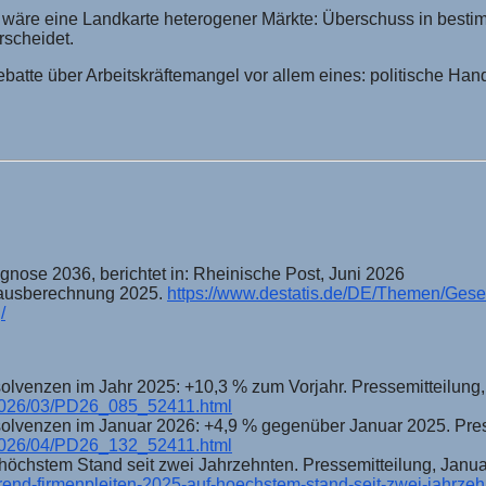
s wäre eine Landkarte heterogener Märkte: Überschuss in best
rscheidet.
e Debatte über Arbeitskräftemangel vor allem eines: politische 
gnose 2036, berichtet in: Rheinische Post, Juni 2026
ausberechnung 2025.
https://www.destatis.de/DE/Themen/Gesel
/
venzen im Jahr 2025: +10,3 % zum Vorjahr. Pressemitteilung,
/2026/03/PD26_085_52411.html
venzen im Januar 2026: +4,9 % gegenüber Januar 2025. Presse
/2026/04/PD26_132_52411.html
höchstem Stand seit zwei Jahrzehnten. Pressemitteilung, Janu
trend-firmenpleiten-2025-auf-hoechstem-stand-seit-zwei-jahrze