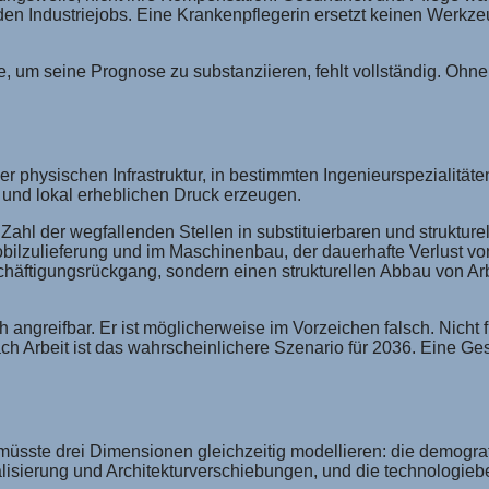
den Industriejobs. Eine Krankenpflegerin ersetzt keinen Werkz
 um seine Prognose zu substanziieren, fehlt vollständig. Ohne 
er physischen Infrastruktur, in bestimmten Ingenieurspezialitäte
n und lokal erheblichen Druck erzeugen.
 Zahl der wegfallenden Stellen in substituierbaren und struktu
obilzulieferung und im Maschinenbau, der dauerhafte Verlust vo
häftigungsrückgang, sondern einen strukturellen Abbau von Ar
ch angreifbar. Er ist möglicherweise im Vorzeichen falsch. Nich
Arbeit ist das wahrscheinlichere Szenario für 2036. Eine Gesel
6 müsste drei Dimensionen gleichzeitig modellieren: die demogr
isierung und Architekturverschiebungen, und die technologiebed