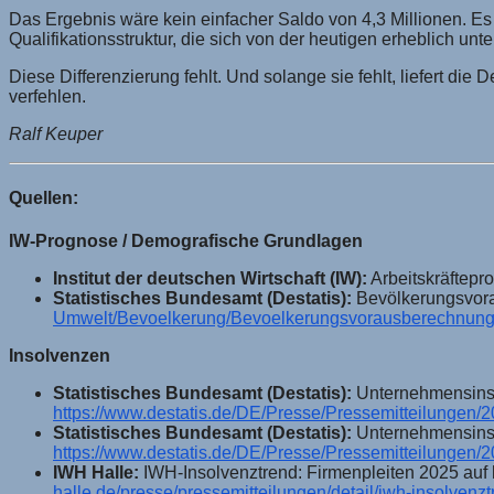
Das Ergebnis wäre kein einfacher Saldo von 4,3 Millionen. E
Qualifikationsstruktur, die sich von der heutigen erheblich unte
Diese Differenzierung fehlt. Und solange sie fehlt, liefert di
verfehlen.
Ralf Keuper
Quellen:
IW-Prognose / Demografische Grundlagen
Institut der deutschen Wirtschaft (IW):
Arbeitskräftepro
Statistisches Bundesamt (Destatis):
Bevölkerungsvor
Umwelt/Bevoelkerung/Bevoelkerungsvorausberechnung
Insolvenzen
Statistisches Bundesamt (Destatis):
Unternehmensinsol
https://www.destatis.de/DE/Presse/Pressemitteilungen
Statistisches Bundesamt (Destatis):
Unternehmensinsol
https://www.destatis.de/DE/Presse/Pressemitteilungen
IWH Halle:
IWH-Insolvenztrend: Firmenpleiten 2025 auf 
halle.de/presse/pressemitteilungen/detail/iwh-insolvenz