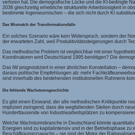
verloren hat. Die demografische Lücke und die KI-bedingte Na
2036 gleichzeitig erhebliche strukturelle Arbeitslosigkeit in 
bestimmte Ingenieurnischen – die sich nicht durch KI substitui
Das Mismatch der Transformationsfalle
Ein solches Szenario wäre kein Widerspruch, sondern der Norma
der erwarteten Zahl, weil Produktivitätssteigerungen durch 
Das methodische Problem ist vergleichbar mit einer hypothet
Koordinatoren wird Deutschland 1995 benötigen? Die demogr
Das IW prognostiziert in einer ähnlichen Konstellation – demogr
daraus politische Empfehlungen ab: mehr Fachkräfteanwerbun
sind innerhalb des bestehenden institutionellen Rahmens kons
Die fehlende Wachstumsgeschichte
Es gibt einen Einwand, der alle methodischen Kritikpunkte noch 
impliziert zwingend, dass die wegfallenden Stellen durch neue
Hunderttausende von Industriearbeitsplätzen zu kompensieren.
Welche Wachstumsbranche in Deutschland könnte quantitativ
Energien sind zu kapitalintensiv und in der Betriebsphase zu 
Beschäftigungszuwachs – sie sind der Motor der Rationalisieru