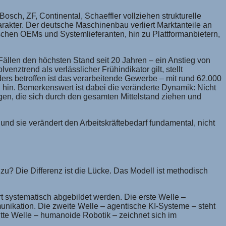
sch, ZF, Continental, Schaeffler vollziehen strukturelle
akter. Der deutsche Maschinenbau verliert Marktanteile an
chen OEMs und Systemlieferanten, hin zu Plattformanbietern,
Fällen den höchsten Stand seit 20 Jahren – ein Anstieg von
ztrend als verlässlicher Frühindikator gilt, stellt
ers betroffen ist das verarbeitende Gewerbe – mit rund 62.000
n hin. Bemerkenswert ist dabei die veränderte Dynamik: Nicht
gen, die sich durch den gesamten Mittelstand ziehen und
nd sie verändert den Arbeitskräftebedarf fundamental, nicht
? Die Differenz ist die Lücke. Das Modell ist methodisch
rt systematisch abgebildet werden. Die erste Welle –
nikation. Die zweite Welle – agentische KI-Systeme – steht
tte Welle – humanoide Robotik – zeichnet sich im