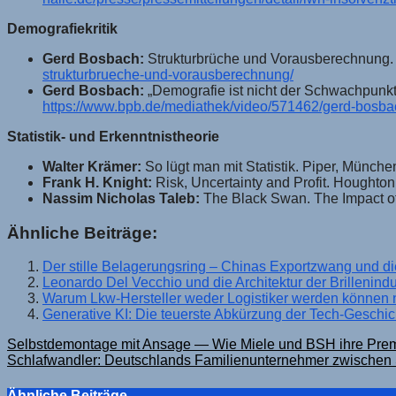
Demografiekritik
Gerd Bosbach:
Strukturbrüche und Vorausberechnung. V
strukturbrueche-und-vorausberechnung/
Gerd Bosbach:
„Demografie ist nicht der Schwachpunkt 
https://www.bpb.de/mediathek/video/571462/gerd-bosbach
Statistik- und Erkenntnistheorie
Walter Krämer:
So lügt man mit Statistik. Piper, München
Frank H. Knight:
Risk, Uncertainty and Profit. Houghton
Nassim Nicholas Taleb:
The Black Swan. The Impact o
Ähnliche Beiträge:
Der stille Belagerungsring – Chinas Exportzwang und die
Leonardo Del Vecchio und die Architektur der Brillenindu
Warum Lkw-Hersteller weder Logistiker werden können n
Generative KI: Die teuerste Abkürzung der Tech-Geschi
Beitragsnavigation
Selbstdemontage mit Ansage — Wie Miele und BSH ihre Prem
Schlafwandler: Deutschlands Familienunternehmer zwischen S
Ähnliche Beiträge