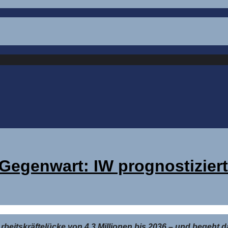
Gegenwart: IW prognostiziert
Arbeitskräftelücke von 4,3 Millionen bis 2036 – und begeht d