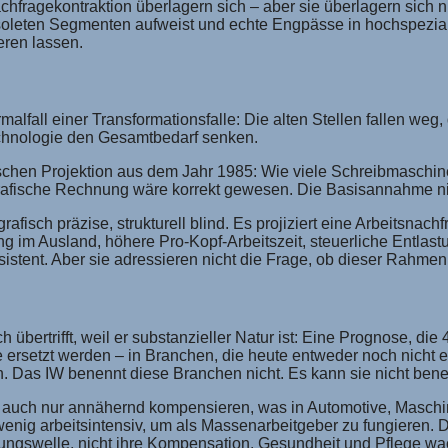
chfragekontraktion überlagern sich – aber sie überlagern sich 
obsoleten Segmenten aufweist und echte Engpässe in hochspeziali
eren lassen.
lfall einer Transformationsfalle: Die alten Stellen fallen weg
Technologie den Gesamtbedarf senken.
ischen Projektion aus dem Jahr 1985: Wie viele Schreibmaschin
afische Rechnung wäre korrekt gewesen. Die Basisannahme ni
afisch präzise, strukturell blind. Es projiziert eine Arbeitsnach
g im Ausland, höhere Pro-Kopf-Arbeitszeit, steuerliche Entla
istent. Aber sie adressieren nicht die Frage, ob dieser Rahmen 
übertrifft, weil er substanzieller Natur ist: Eine Prognose, die 
 ersetzt werden – in Branchen, die heute entweder noch nicht e
 Das IW benennt diese Branchen nicht. Es kann sie nicht benenn
 auch nur annähernd kompensieren, was in Automotive, Maschi
wenig arbeitsintensiv, um als Massenarbeitgeber zu fungieren. 
ngswelle, nicht ihre Kompensation. Gesundheit und Pflege wachs