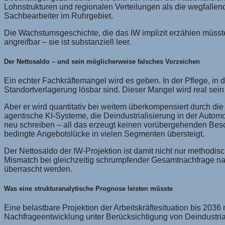
Lohnstrukturen und regionalen Verteilungen als die wegfallen
Sachbearbeiter im Ruhrgebiet.
Die Wachstumsgeschichte, die das IW implizit erzählen müsste,
angreifbar – sie ist substanziell leer.
Der Nettosaldo – und sein möglicherweise falsches Vorzeichen
Ein echter Fachkräftemangel wird es geben. In der Pflege, in d
Standortverlagerung lösbar sind. Dieser Mangel wird real sei
Aber er wird quantitativ bei weitem überkompensiert durch die
agentische KI-Systeme, die Deindustrialisierung in der Autom
neu schreiben – all das erzeugt keinen vorübergehenden Besc
bedingte Angebotslücke in vielen Segmenten übersteigt.
Der Nettosaldo der IW-Projektion ist damit nicht nur methodis
Mismatch bei gleichzeitig schrumpfender Gesamtnachfrage nach 
überrascht werden.
Was eine strukturanalytische Prognose leisten müsste
Eine belastbare Projektion der Arbeitskräftesituation bis 203
Nachfrageentwicklung unter Berücksichtigung von Deindustrial