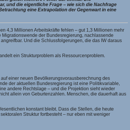
r, und die eigentliche Frage – wie sich die Nachfrage
r Betrachtung eine Extrapolation der Gegenwart in eine
en 4,3 Millionen Arbeitskräfte fehlen – gut 1,3 Millionen mehr
ie Migrationswende der Bundesregierung, nachlassende
nd angreifbar. Und die Schlussfolgerungen, die das IW daraus
ehandelt ein Strukturproblem als Ressourcenproblem.
ert auf einer neuen Bevölkerungsvorausberechnung des
de der aktuellen Bundesregierung ist eine Politikvariable,
ine andere Rechtslage – und die Projektion sieht wieder
nicht allein von Geburtenzahlen. Menschen, die dauerhaft aus
esentlichen konstant bleibt. Dass die Stellen, die heute
ektoralen Struktur fortbesteht – nur eben mit weniger