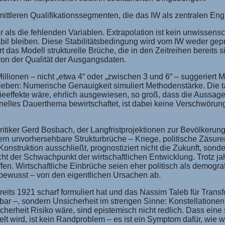
tleren Qualifikationssegmenten, die das IW als zentralen Engpa
s die fehlenden Variablen. Extrapolation ist kein unwissenschaf
bil bleiben. Diese Stabilitätsbedingung wird vom IW weder gepr
t das Modell strukturelle Brüche, die in den Zeitreihen bereits s
 von der Qualität der Ausgangsdaten.
lionen – nicht „etwa 4“ oder „zwischen 3 und 6“ – suggeriert Me
chrieben: Numerische Genauigkeit simuliert Methodenstärke. Die 
effekte wäre, ehrlich ausgewiesen, so groß, dass die Aussagek
ionelles Dauerthema bewirtschaftet, ist dabei keine Verschwörun
tiker Gerd Bosbach, der Langfristprojektionen zur Bevölkerungse
rn unvorhersehbare Strukturbrüche – Kriege, politische Zäsur
nstruktion ausschließt, prognostiziert nicht die Zukunft, sonde
nicht der Schwachpunkt der wirtschaftlichen Entwicklung. Trotz
en. Wirtschaftliche Einbrüche seien eher politisch als demogra
nbewusst – von den eigentlichen Ursachen ab.
its 1921 scharf formuliert hat und das Nassim Taleb für Transf
erbar –, sondern Unsicherheit im strengen Sinne: Konstellationen
herheit Risiko wäre, sind epistemisch nicht redlich. Dass eine 
lt wird, ist kein Randproblem – es ist ein Symptom dafür, wie 