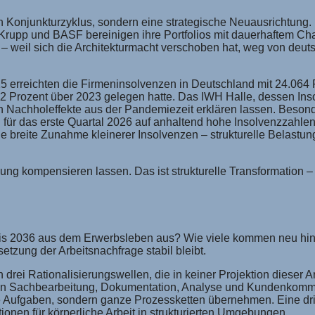
Konjunkturzyklus, sondern eine strategische Neuausrichtung. Bo
upp und BASF bereinigen ihre Portfolios mit dauerhaftem Char
 weil sich die Architekturmacht verschoben hat, weg von deuts
5 erreichten die Firmeninsolvenzen in Deutschland mit 24.064 
 Prozent über 2023 gelegen hatte. Das IWH Halle, dessen Insolven
ch Nachholeffekte aus der Pandemiezeit erklären lassen. Besond
n für das erste Quartal 2026 auf anhaltend hohe Insolvenzzahle
 breite Zunahme kleinerer Insolvenzen – strukturelle Belastun
g kompensieren lassen. Das ist strukturelle Transformation – u
is 2036 aus dem Erwerbsleben aus? Wie viele kommen neu hinzu
etzung der Arbeitsnachfrage stabil bleibt.
rei Rationalisierungswellen, die in keiner Projektion dieser A
e in Sachbearbeitung, Dokumentation, Analyse und Kundenkommu
e Aufgaben, sondern ganze Prozessketten übernehmen. Eine dri
ationen für körperliche Arbeit in strukturierten Umgebungen.