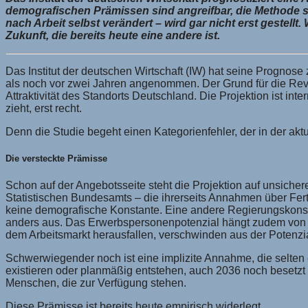
demografischen Prämissen sind angreifbar, die Methode sta
nach Arbeit selbst verändert – wird gar nicht erst gestellt
Zukunft, die bereits heute eine andere ist.
Das Institut der deutschen Wirtschaft (IW) hat seine Prognose z
als noch vor zwei Jahren angenommen. Der Grund für die Rev
Attraktivität des Standorts Deutschland. Die Projektion ist in
zieht, erst recht.
Denn die Studie begeht einen Kategorienfehler, der in der akt
Die versteckte Prämisse
Schon auf der Angebotsseite steht die Projektion auf unsiche
Statistischen Bundesamts – die ihrerseits Annahmen über Ferti
keine demografische Konstante. Eine andere Regierungskonstel
anders aus. Das Erwerbspersonenpotenzial hängt zudem von Erw
dem Arbeitsmarkt herausfallen, verschwinden aus der Potenz
Schwerwiegender noch ist eine implizite Annahme, die selten 
existieren oder planmäßig entstehen, auch 2036 noch besetzt w
Menschen, die zur Verfügung stehen.
Diese Prämisse ist bereits heute empirisch widerlegt.