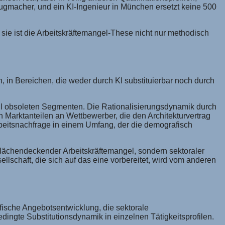
eugmacher, und ein KI-Ingenieur in München ersetzt keine 500
sie ist die Arbeitskräftemangel-These nicht nur methodisch
n, in Bereichen, die weder durch KI substituierbar noch durch
rell obsoleten Segmenten. Die Rationalisierungsdynamik durch
n Marktanteilen an Wettbewerber, die den Architekturvertrag
beitsnachfrage in einem Umfang, der die demografisch
t flächendeckender Arbeitskräftemangel, sondern sektoraler
lschaft, die sich auf das eine vorbereitet, wird vom anderen
afische Angebotsentwicklung, die sektorale
ingte Substitutionsdynamik in einzelnen Tätigkeitsprofilen.