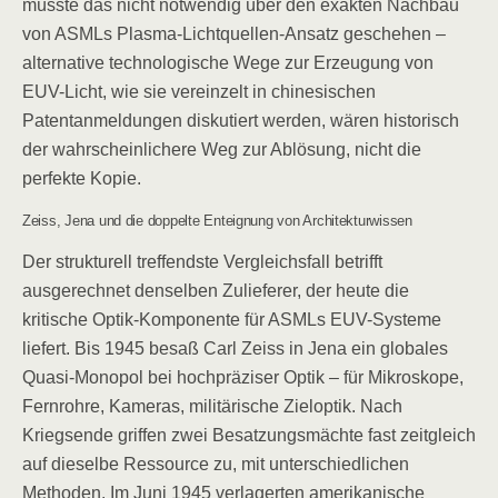
müsste das nicht notwendig über den exakten Nachbau
von ASMLs Plasma-Lichtquellen-Ansatz geschehen –
alternative technologische Wege zur Erzeugung von
EUV-Licht, wie sie vereinzelt in chinesischen
Patentanmeldungen diskutiert werden, wären historisch
der wahrscheinlichere Weg zur Ablösung, nicht die
perfekte Kopie.
Zeiss, Jena und die doppelte Enteignung von Architekturwissen
Der strukturell treffendste Vergleichsfall betrifft
ausgerechnet denselben Zulieferer, der heute die
kritische Optik-Komponente für ASMLs EUV-Systeme
liefert. Bis 1945 besaß Carl Zeiss in Jena ein globales
Quasi-Monopol bei hochpräziser Optik – für Mikroskope,
Fernrohre, Kameras, militärische Zieloptik. Nach
Kriegsende griffen zwei Besatzungsmächte fast zeitgleich
auf dieselbe Ressource zu, mit unterschiedlichen
Methoden. Im Juni 1945 verlagerten amerikanische