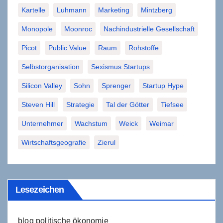
Kartelle
Luhmann
Marketing
Mintzberg
Monopole
Moonroc
Nachindustrielle Gesellschaft
Picot
Public Value
Raum
Rohstoffe
Selbstorganisation
Sexismus Startups
Silicon Valley
Sohn
Sprenger
Startup Hype
Steven Hill
Strategie
Tal der Götter
Tiefsee
Unternehmer
Wachstum
Weick
Weimar
Wirtschaftsgeografie
Zierul
Lesezeichen
blog politische ökonomie