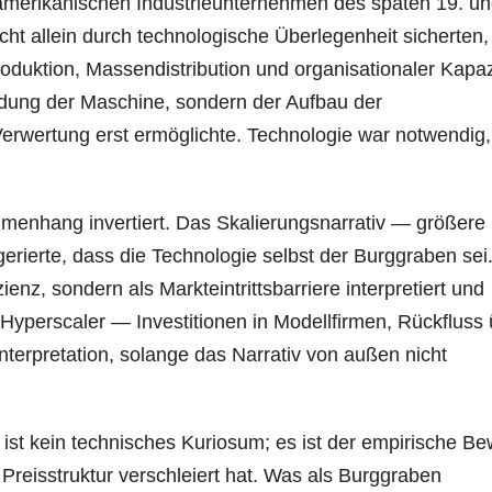
 amerikanischen Industrieunternehmen des späten 19. u
cht allein durch technologische Überlegenheit sicherten,
uktion, Massendistribution und organisationaler Kapazi
indung der Maschine, sondern der Aufbau der
e Verwertung erst ermöglichte. Technologie war notwendig,
enhang invertiert. Das Skalierungsnarrativ — größere
ierte, dass die Technologie selbst der Burggraben sei
enz, sondern als Markteintrittsbarriere interpretiert und
 Hyperscaler — Investitionen in Modellfirmen, Rückfluss
nterpretation, solange das Narrativ von außen nicht
ist kein technisches Kuriosum; es ist der empirische Be
 Preisstruktur verschleiert hat. Was als Burggraben