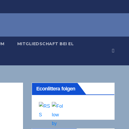
UM
MITGLIEDSCHAFT BEI EL
Econlittera folgen