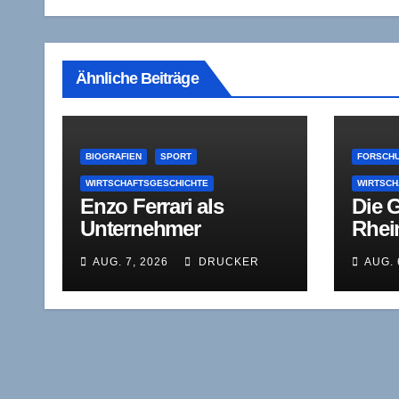
Ähnliche Beiträge
BIOGRAFIEN
SPORT
FORSCHU
WIRTSCHAFTSGESCHICHTE
WIRTSCH
Enzo Ferrari als
Die 
Unternehmer
Rhei
zwischen
West
AUG. 7, 2026
DRUCKER
AUG. 
Rennstrecke,
Wirts
Kapitalnot und
(RWI
Autonomie