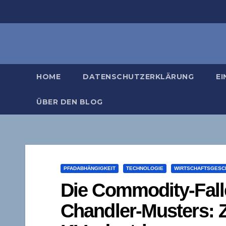
Zum
Inhalt
springen
HOME
DATENSCHUTZERKLÄRUNG
EI
ÜBER DEN BLOG
PFADABHÄNGIGKEIT
TECHNOLOGIE
WIRTSCHAFTSGESC
Die Commodity-Fall
Chandler-Musters: 