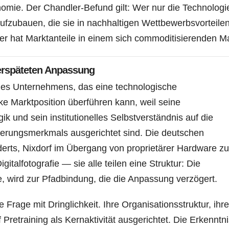
omie. Der Chandler-Befund gilt: Wer nur die Technologi
aufzubauen, die sie in nachhaltigen Wettbewerbsvorteile
 er hat Marktanteile in einem sich commoditisierenden Ma
erspäteten Anpassung
des Unternehmens, das eine technologische
rke Marktposition überführen kann, weil seine
ik und sein institutionelles Selbstverständnis auf die
ierungsmerkmals ausgerichtet sind. Die deutschen
erts, Nixdorf im Übergang von proprietärer Hardware zu
talfotografie — sie alle teilen eine Struktur: Die
, wird zur Pfadbindung, die die Anpassung verzögert.
 Frage mit Dringlichkeit. Ihre Organisationsstruktur, ihre
f Pretraining als Kernaktivität ausgerichtet. Die Erkenntni