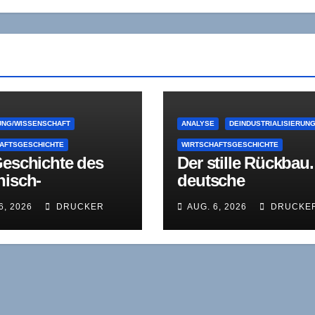
NG/WISSENSCHAFT
ANALYSE
DEINDUSTRIALISIERUN
AFTSGESCHICHTE
WIRTSCHAFTSGESCHICHTE
Geschichte des
Der stille Rückbau.
nisch-
deutsche
fälischen
Papierindustrie als
6, 2026
DRUCKER
AUG. 6, 2026
DRUCKE
chaftsinstituts
Lehrstück
)
industrieökonomi
r Konsolidierung