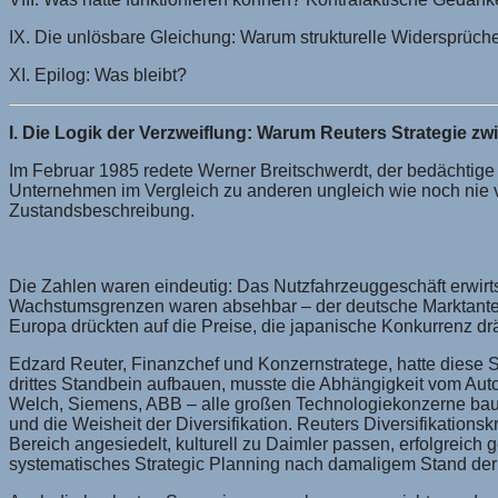
IX. Die unlösbare Gleichung: Warum strukturelle Widersprüc
XI. Epilog: Was bleibt?
I. Die Logik der Verzweiflung: Warum Reuters Strategie z
Im Februar 1985 redete Werner Breitschwerdt, der bedächtig
Unternehmen im Vergleich zu anderen ungleich wie noch nie ver
Zustandsbeschreibung.
Die Zahlen waren eindeutig: Das Nutzfahrzeuggeschäft erwirts
Wachstumsgrenzen waren absehbar – der deutsche Marktanteil l
Europa drückten auf die Preise, die japanische Konkurrenz dr
Edzard Reuter, Finanzchef und Konzernstratege, hatte diese S
drittes Standbein aufbauen, musste die Abhängigkeit vom Auto
Welch, Siemens, ABB – alle großen Technologiekonzerne baute
und die Weisheit der Diversifikation. Reuters Diversifikation
Bereich angesiedelt, kulturell zu Daimler passen, erfolgreich
systematisches Strategic Planning nach damaligem Stand der