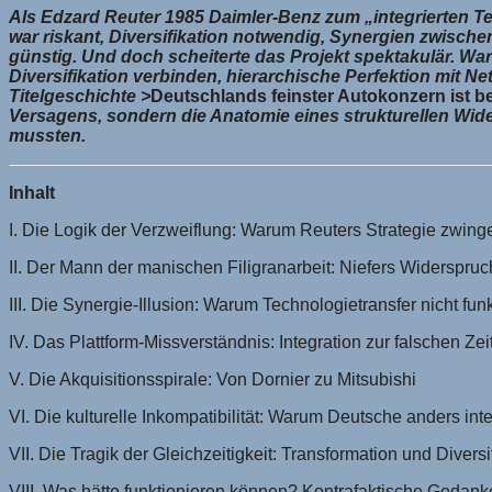
Als Edzard Reuter 1985 Daimler-Benz zum „integrierten T
war riskant, Diversifikation notwendig, Synergien zwischen
günstig. Und doch scheiterte das Projekt spektakulär. War
Diversifikation verbinden, hierarchische Perfektion mit 
Titelgeschichte >
Deutschlands feinster Autokonzern ist 
Versagens, sondern die Anatomie eines strukturellen Wider
mussten.
Inhalt
I. Die Logik der Verzweiflung: Warum Reuters Strategie zwing
II. Der Mann der manischen Filigranarbeit: Niefers Widerspruc
III. Die Synergie-Illusion: Warum Technologietransfer nicht funk
IV. Das Plattform-Missverständnis: Integration zur falschen Zei
V. Die Akquisitionsspirale: Von Dornier zu Mitsubishi
VI. Die kulturelle Inkompatibilität: Warum Deutsche anders int
VII. Die Tragik der Gleichzeitigkeit: Transformation und Diversi
VIII. Was hätte funktionieren können? Kontrafaktische Gedank