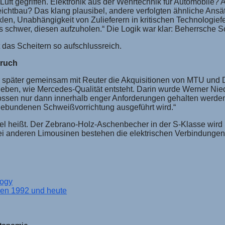
uft gegriffen. Elektronik aus der Wehrtechnik für Automobile?
Leichtbau? Das klang plausibel, andere verfolgten ähnliche An
n, Unabhängigkeit von Zulieferern in kritischen Technologief
s schwer, diesen aufzuholen.“ Die Logik war klar: Beherrsche Sc
t das Scheitern so aufschlussreich.
pruch
 später gemeinsam mit Reuter die Akquisitionen von MTU und Dorn
ben, wie Mercedes-Qualität entsteht. Darin wurde Werner Niede
arossen nur dann innerhalb enger Anforderungen gehalten werde
gebundenen Schweißvorrichtung ausgeführt wird.“
tikel heißt. Der Zebrano-Holz-Aschenbecher in der S-Klasse wir
Bei anderen Limousinen bestehen die elektrischen Verbindunge
logy
hen 1992 und heute