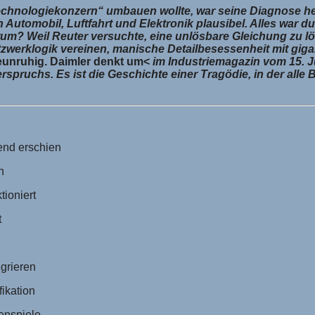
echnologiekonzern“ umbauen wollte, war seine Diagnose hel
 Automobil, Luftfahrt und Elektronik plausibel. Alles war du
um? Weil Reuter versuchte, eine unlösbare Gleichung zu lös
Netzwerklogik vereinen, manische Detailbesessenheit mit g
beunruhig. Daimler denkt um<
im Industriemagazin vom 15. Ju
spruchs. Es ist die Geschichte einer Tragödie, in der alle 
end erschien
h
tioniert
t
egrieren
fikation
enspiele