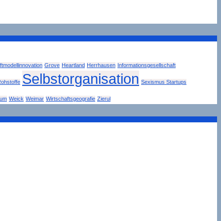
tmodellinnovation
Grove
Heartland
Herrhausen
Informationsgesellschaft
Selbstorganisation
ohstoffe
Sexismus Startups
tum
Weick
Weimar
Wirtschaftsgeografie
Zierul