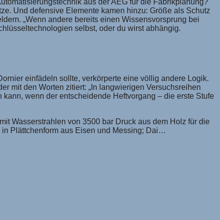
 Automatisierungstechnik aus der AEG für die Fabrikplanung?
sätze. Und defensive Elemente kamen hinzu: Größe als Schutz
eldern. „Wenn andere bereits einen Wissensvorsprung bei
hlüsseltechnologien selbst, oder du wirst abhängig.
ier einfädeln sollte, verkörperte eine völlig andere Logik.
r mit den Worten zitiert: „In langwierigen Versuchsreihen
n kann, wenn der entscheidende Heftvorgang – die erste Stufe
d mit Wasserstrahlen von 3500 bar Druck aus dem Holz für die
n in Plättchenform aus Eisen und Messing; Dai…