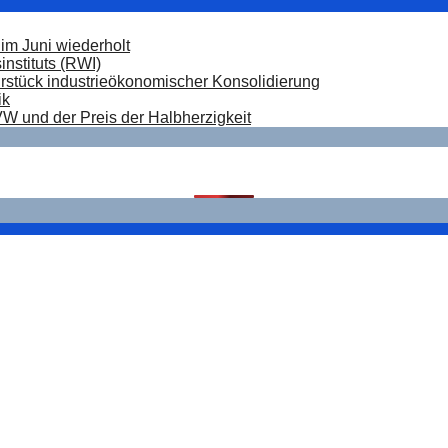
im Juni wiederholt
nstituts (RWI)
hrstück industrieökonomischer Konsolidierung
ik
W und der Preis der Halbherzigkeit