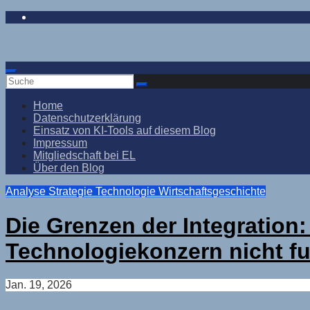
Zum
Inhalt
springen
Home
Datenschutzerklärung
Einsatz von KI-Tools auf diesem Blog
Impressum
Mitgliedschaft bei EL
Über den Blog
Analyse
Strategie
Technologie
Wirtschaftsgeschichte
Die Grenzen der Integration
Technologiekonzern nicht fu
Jan. 19, 2026