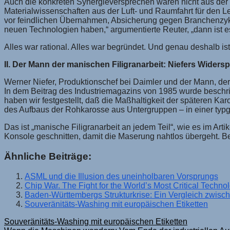
Auch die konkreten Synergieversprechen waren nicht aus der L
Materialwissenschaften aus der Luft- und Raumfahrt für den 
vor feindlichen Übernahmen, Absicherung gegen Branchenzykle
neuen Technologien haben,“ argumentierte Reuter, „dann ist e
Alles war rational. Alles war begründet. Und genau deshalb is
II. Der Mann der manischen Filigranarbeit: Niefers Widers
Werner Niefer, Produktionschef bei Daimler und der Mann, der
In dem Beitrag des Industriemagazins von 1985 wurde beschrie
haben wir festgestellt, daß die Maßhaltigkeit der späteren K
des Aufbaus der Rohkarosse aus Untergruppen – in einer typ
Das ist „manische Filigranarbeit an jedem Teil“, wie es im Ar
Konsole geschnitten, damit die Maserung nahtlos übergeht. 
Ähnliche Beiträge:
ASML und die Illusion des uneinholbaren Vorsprungs
Chip War. The Fight for the World’s Most Critical Techno
Baden-Württembergs Strukturkrise: Ein Vergleich zwisc
Souveränitäts-Washing mit europäischen Etiketten
Beitragsnavigation
Souveränitäts-Washing mit europäischen Etiketten