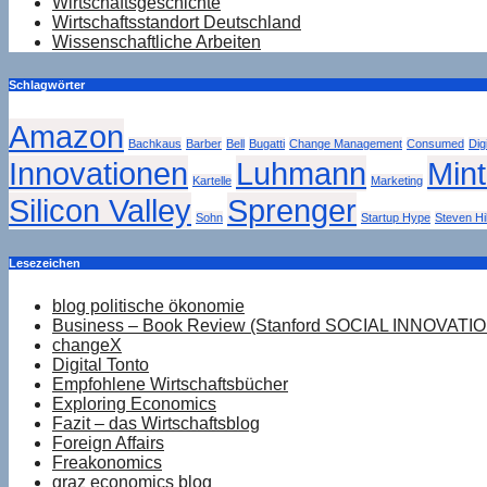
Wirtschaftsgeschichte
Wirtschaftsstandort Deutschland
Wissenschaftliche Arbeiten
Schlagwörter
Amazon
Bachkaus
Barber
Bell
Bugatti
Change Management
Consumed
Dig
Innovationen
Luhmann
Min
Kartelle
Marketing
Silicon Valley
Sprenger
Sohn
Startup Hype
Steven Hil
Lesezeichen
blog politische ökonomie
Business – Book Review (Stanford SOCIAL INNOVATI
changeX
Digital Tonto
Empfohlene Wirtschaftsbücher
Exploring Economics
Fazit – das Wirtschaftsblog
Foreign Affairs
Freakonomics
graz economics blog