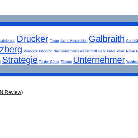
Drucker
Galbraith
italisierung
Felser
flache Hierarchien
Geschäf
tzberg
Monopole
Moonroc
Nachindustrielle Gesellschaft
Picot
Public Value
Raum
R
Strategie
Unternehmer
l
Tal der Götter
Tiefsee
Wachs
ON Review)