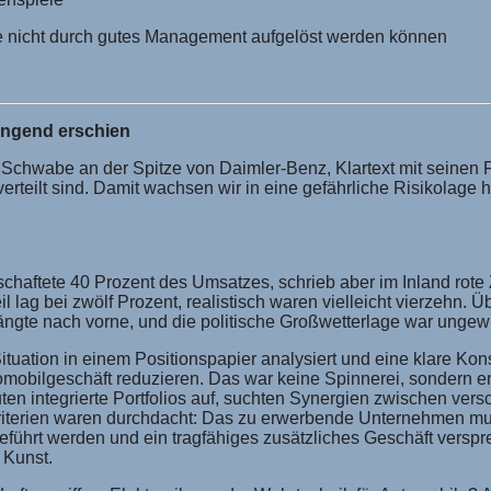
he nicht durch gutes Management aufgelöst werden können
wingend erschien
e Schwabe an der Spitze von Daimler-Benz, Klartext mit seinen
teilt sind. Damit wachsen wir in eine gefährliche Risikolage hi
chaftete 40 Prozent des Umsatzes, schrieb aber im Inland rote 
ag bei zwölf Prozent, realistisch waren vielleicht vierzehn. 
ängte nach vorne, und die politische Großwetterlage war ungew
ituation in einem Positionspapier analysiert und eine klare Ko
mobilgeschäft reduzieren. Das war keine Spinnerei, sondern en
n integrierte Portfolios auf, suchten Synergien zwischen vers
skriterien waren durchdacht: Das zu erwerbende Unternehmen mus
 geführt werden und ein tragfähiges zusätzliches Geschäft verspr
 Kunst.