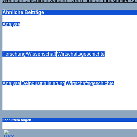
Wenn die Maschinen wandern: Vom Ende der industriellen A
Ähnliche Beiträge
Analyse
3,1 Prozent über Erwarten: Wie sich das Reuters-Muster i
Aug. 6, 2026
Drucker
Forschung/Wissenschaft
Wirtschaftsgeschichte
Die Geschichte des Rheinisch-Westfälischen Wirtschaftsin
Aug. 6, 2026
Drucker
Analyse
Deindustrialisierung
Wirtschaftsgeschichte
Der stille Rückbau. Die deutsche Papierindustrie als Leh
Aug. 6, 2026
Drucker
Econlittera folgen