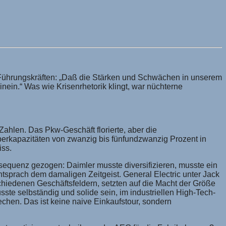
 Führungskräften: „Daß die Stärken und Schwächen in unserem
nein.“ Was wie Krisenrhetorik klingt, war nüchterne
Zahlen. Das Pkw-Geschäft florierte, aber die
Überkapazitäten von zwanzig bis fünfundzwanzig Prozent in
iss.
nsequenz gezogen: Daimler musste diversifizieren, musste ein
tsprach dem damaligen Zeitgeist. General Electric unter Jack
chiedenen Geschäftsfeldern, setzten auf die Macht der Größe
ste selbständig und solide sein, im industriellen High-Tech-
echen. Das ist keine naive Einkaufstour, sondern