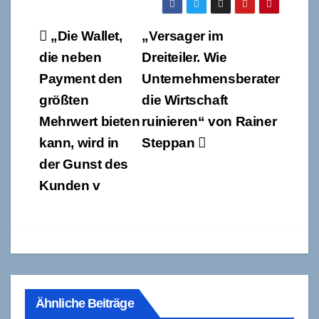
Beitragsnavigation
„Die Wallet,
„Versager im
die neben
Dreiteiler. Wie
Payment den
Unternehmensberater
größten
die Wirtschaft
Mehrwert bieten
ruinieren“ von Rainer
kann, wird in
Steppan
der Gunst des
Kunden v
Ähnliche Beiträge