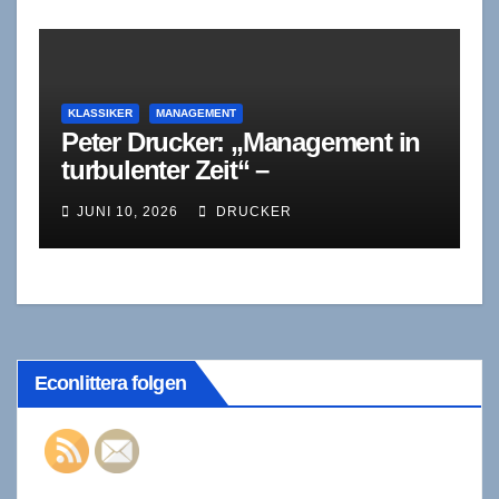
KLASSIKER
MANAGEMENT
Peter Drucker: „Management in
turbulenter Zeit“ –
Bestandsaufnahme und
JUNI 10, 2026
DRUCKER
Gegenwartsdiagnose
Econlittera folgen