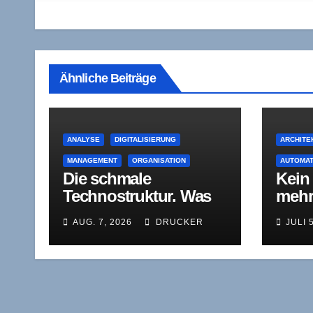
Ähnliche Beiträge
ANALYSE
DIGITALISIERUNG
ARCHITE
MANAGEMENT
ORGANISATION
AUTOMAT
Die schmale
Kein
Technostruktur. Was
mehr
von der mittleren
Selb
AUG. 7, 2026
DRUCKER
JULI 
Führungsebene bleibt,
die z
wenn Agenten sich
verrä
selbst korrigieren