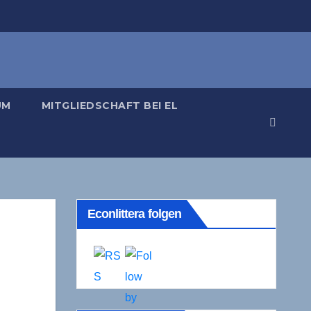
UM
MITGLIEDSCHAFT BEI EL
Econlittera folgen