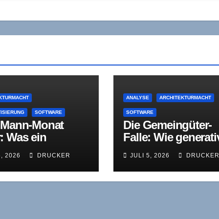
KTURMACHT
ANALYSE
ARCHITEKTURMACHT
ISIERUNG
SOFTWARE
SOFTWARE
 Mann-Monat
Die Gemeingüter-
: Was ein
Falle: Wie generati
stversuch über
KI die
5, 2026
DRUCKER
JULI 5, 2026
DRUCKE
weite KI-Welle
Architekturmacht 
t
Open Source kaper