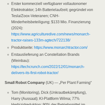
Erster kommerziell verfügbarer vollautonomer
Elektrotraktor; 14h Batterielaufzeit; gegründet von
Tesla/Zoox-Veteranen; CNH-
Minderheitsbeteiligung; $133 Mio. Finanzierung
(2024):
https://www.agriculturedive.com/news/monarch-
tractor-raises-133m-agtech/722138/
Produktseite:
https://www.monarchtractor.com/
Erstauslieferung an Constellation Brands
(Weinbau):
https://techcrunch.com/2022/12/01/monarch-
delivers-its-first-robot-tractor/
Small Robot Company
(UK) — „Per Plant Farming“
Tom (Monitoring), Dick (Unkrautbekämpfung),
Harry (Aussaat); KI-Plattform Wilma; 77%
Herbizidreduktion; 90% der Betriebsmittel im