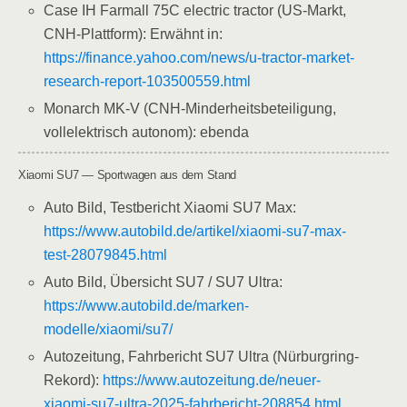
Case IH Farmall 75C electric tractor (US-Markt,
CNH-Plattform): Erwähnt in:
https://finance.yahoo.com/news/u-tractor-market-
research-report-103500559.html
Monarch MK-V (CNH-Minderheitsbeteiligung,
vollelektrisch autonom): ebenda
Xiaomi SU7 — Sportwagen aus dem Stand
Auto Bild, Testbericht Xiaomi SU7 Max:
https://www.autobild.de/artikel/xiaomi-su7-max-
test-28079845.html
Auto Bild, Übersicht SU7 / SU7 Ultra:
https://www.autobild.de/marken-
modelle/xiaomi/su7/
Autozeitung, Fahrbericht SU7 Ultra (Nürburgring-
Rekord):
https://www.autozeitung.de/neuer-
xiaomi-su7-ultra-2025-fahrbericht-208854.html