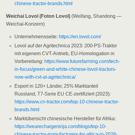
chinese-tractor-brands.html
Weichai Lovol (Foton Lovol)
(Weifang, Shandong —
Weichai-Konzern)
Unternehmensseite:
https://en.lovol.com/
Lovol auf der Agritechnica 2023: 200-PS-Traktor
mit eigenem CVT-Antrieb, EU-Homologation in
Vorbereitung:
https://www.futurefarming.com/tech-
in-focus/green-and-white-chinese-lovol-tractors-
now-with-cvt-at-agritechnica/
Export in 120+ Länder, 25% Marktanteil
Russland, T7-Serie EU CE-zertifiziert (2023):
https://www.cn-tractor.com/top-10-chinese-tractor-
brands.html
Marktübersicht chinesische Hersteller für Afrika:
https://wearechargeninja.com/blogs/top-10-
chinese-tractor-manufacturers-for-africa-in-2026-