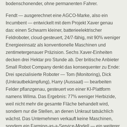
bodenschonender, ohne permanenten Fahrer.
Fendt — ausgerechnet eine AGCO-Marke, also ein
Incumbent — entwickelt mit dem Projekt Xaver genau
das: einen Schwarm kleiner, batterieelektrischer
Feldroboter, cloud-gesteuert, 24/7-fähig, mit 90% weniger
Energieeinsatz als konventionelle Maschinen und
zentimetergenauer Präzision. Sechs Xaver-Einheiten
decken drei Hektar pro Stunde ab. Der britische Anbieter
Small Robot Company denkt das konsequenter zu Ende:
Drei spezialisierte Roboter — Tom (Monitoring), Dick
(Unkrautbekämpfung), Harry (Aussaat) — bearbeiten
Felder pflanzgenau, gesteuert von einer KI-Plattform
namens Wilma. Das Ergebnis: 77% weniger Herbizide,
weil nicht mehr die gesamte Fläche behandelt wird,
sondern nur die Stellen, an denen Unkraut tatsächlich
wächst. Das Unternehmen verkauft keine Maschinen,
sondern ein Farming-as-a-Service-Modell — ein weiterer