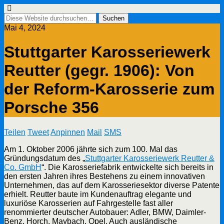
Mai 4, 2024
Stuttgarter Karosseriewerk
Reutter (gegr. 1906): Von
der Reform-Karosserie zum
Porsche 356
Teilen
Tweet
Anpinnen
Mail
SMS
Am 1. Oktober 2006 jährte sich zum 100. Mal das
Gründungsdatum des „
Stuttgarter Karosseriewerk Reutter &
Co. GmbH
“. Die Karosseriefabrik entwickelte sich bereits in
den ersten Jahren ihres Bestehens zu einem innovativen
Unternehmen, das auf dem Karosseriesektor diverse Patente
erhielt. Reutter baute im Kundenauftrag elegante und
luxuriöse Karosserien auf Fahrgestelle fast aller
renommierter deutscher Autobauer: Adler, BMW, Daimler-
Benz, Horch, Maybach, Opel. Auch ausländische