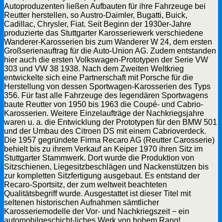
Autoproduzenten ließen Aufbauten für ihre Fahrzeuge bei
Reutter herstellen, so Austro-Daimler, Bugatti, Buick,
Cadillac, Chrysler, Fiat. Seit Beginn der 1930er-Jahre
produzierte das Stuttgarter Karosseriewerk verschiedene
Wanderer-Karosserien bis zum Wanderer W 24, dem ersten
Großserienauftrag für die Auto-Union AG. Zudem entstanden
hier auch die ersten Volkswagen-Prototypen der Serie VW
303 und VW 38 1938. Nach dem Zweiten Weltkrieg
entwickelte sich eine Partnerschaft mit Porsche für die
Herstellung von dessen Sportwagen-Karosserien des Typs
356. Für fast alle Fahrzeuge des legendären Sportwagens
baute Reutter von 1950 bis 1963 die Coupé- und Cabrio-
Karosserien. Weitere Einzelaufträge der Nachkriegsjahre
waren u. a. die Entwicklung der Prototypen für den BMW 501
und der Umbau des Citroen DS mit einem Cabrioverdeck.
Die 1957 gegründete Firma Recaro AG (Reutter Carosserie)
behielt bis zu ihrem Verkauf an Keiper 1970 ihren Sitz im
Stuttgarter Stammwerk. Dort wurde die Produktion von
Sitzschienen, Liegesitzbeschlägen und Nackenstützen bis
zur kompletten Sitzfertigung ausgebaut. Es entstand der
Recaro-Sportsitz, der zum weltweit beachteten
Qualitätsbegriff wurde. Ausgestattet ist dieser Titel mit
seltenen historischen Aufnahmen sämtlicher
Karosseriemodelle der Vor- und Nachkriegszeit − ein
automobilgeschicht-liches Werk von hohem Rang!