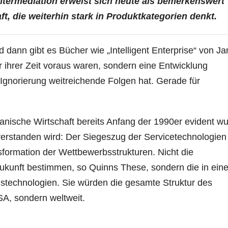
termediation erweist sich heute als bemerkenswert
ft, die weiterhin stark in Produktkategorien denkt.
nd dann gibt es Bücher wie „Intelligent Enterprise“ von J
r ihrer Zeit voraus waren, sondern eine Entwicklung
 Ignorierung weitreichende Folgen hat. Gerade für
anische Wirtschaft bereits Anfang der 1990er evident wu
 verstanden wird: Der Siegeszug der Servicetechnologien
formation der Wettbewerbsstrukturen. Nicht die
Zukunft bestimmen, so Quinns These, sondern die in ein
gstechnologien. Sie würden die gesamte Struktur des
SA, sondern weltweit.