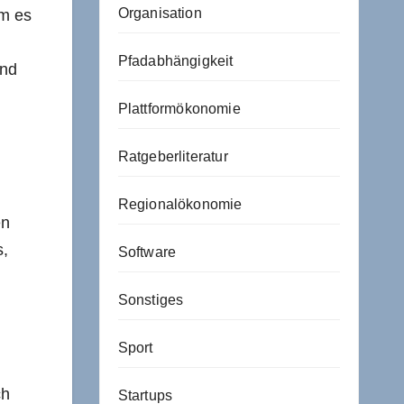
Organisation
am es
Pfadabhängigkeit
und
Plattformökonomie
Ratgeberliteratur
Regionalökonomie
en
s,
Software
Sonstiges
Sport
ch
Startups