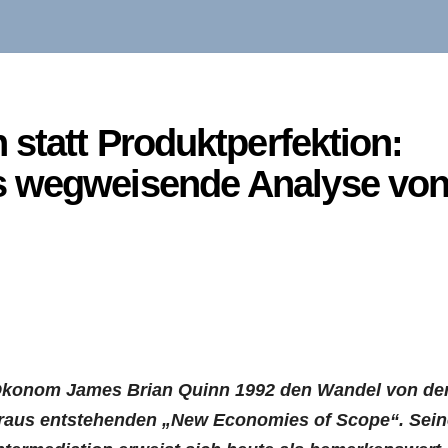
 statt Produktperfektion:
s wegweisende Analyse vo
er Ökonom James Brian Quinn 1992 den Wandel von de
araus entstehenden „New Economies of Scope“. Sein