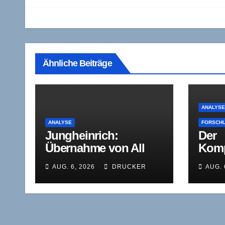
Ähnliche Beiträge
ANALYS
ANALYSE
FORSCHU
Jungheinrich:
Der
Übernahme von All
Komp
Lift Forklifts im Licht
nismu
AUG. 6, 2026
DRUCKER
AUG. 
der Q1-Diagnose
mehr 
Best
zur 
Indu
g