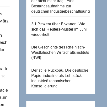
der nicht mehr trägt. Eine
Bestandsaufnahme zur
deutschen Industriebeschäftigung
ls
 März
3,1 Prozent über Erwarten: Wie
sich das Reuters-Muster im Juni
wiederholt
en
eich
Die Geschichte des Rheinisch-
len
Westfälischen Wirtschaftsinstituts
(RWI)
batte
Der stille Rückbau. Die deutsche
ist
Papierindustrie als Lehrstück
industrieökonomischer
Konsolidierung
acle
raum.
dem