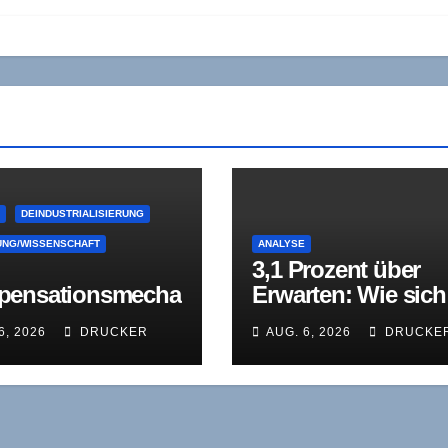
E
DEINDUSTRIALISIERUNG
NG/WISSENSCHAFT
ANALYSE
3,1 Prozent über
ensationsmecha
Erwarten: Wie sich
s, der nicht
das Reuters-Muste
6, 2026
DRUCKER
AUG. 6, 2026
DRUCKE
trägt. Eine
Juni wiederholt
andsaufnahme
deutschen
striebeschäftigun