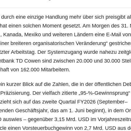
urch eine einzige Handlung mehr über sich preisgibt a
 hat einen solchen Moment gesetzt. Am Morgen des 31.
en, Kanada, Mexiko und weiteren Ländern eine E-Mail von
l einer breiteren organisatorischen Veränderung“ gestrich
etzter Arbeitstag. Der Systemzugang wurde nahezu zeitgl
entbank TD Cowen sind zwischen 20.000 und 30.000 Stel
aft von 162.000 Mitarbeitern.
 kurzer Blick auf die Zahlen, die in der öffentlichen De
Präzisierung. Der vielfach zitierte „95-%-Gewinnsprung“ 
bezieht sich auf das zweite Quartal FY2026 (September–
nden Geschäftsjahr, das am 1. Juni beginnt), in dem Or
 auswies – gegenüber 3,15 Mrd. USD im Vorjahreszeit
acle einen Vorsteuerbuchgewinn von 2,7 Mrd. USD aus 