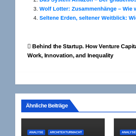
Wolf Lotter: Zusammenhänge – Wie wi
Seltene Erden, seltener Weitblick: 
Beitragsnavigation
Behind the Startup. How Venture Capit
Work, Innovation, and Inequality
Ähnliche Beiträge
ANALYSE
ARCHITEKTURMACHT
ANALYS