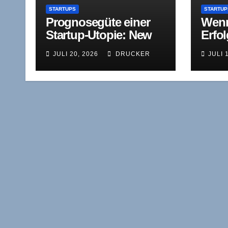
STARTUPS
STARTUP
Prognosegüte einer
Wenn
Startup-Utopie: New
Erfo
Business Order mehr
wird:
JULI 20, 2026
DRUCKER
JULI 
als zehn Jahre später
einv