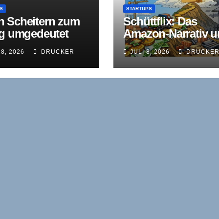
S
STARTUPS
 Scheitern zum
Schüttflix: Das
lg umgedeutet
Amazon-Narrativ 
 Verimi und die
die Realität des
18, 2026
DRUCKER
JULI 8, 2026
DRUCKE
erleibte PR-Schere
Stellenabbaus – ei
Update