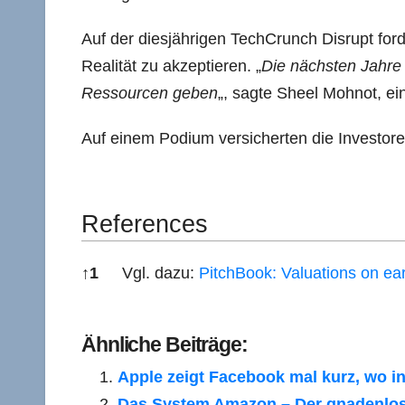
Auf der diesjährigen TechCrunch Disrupt ford
Realität zu akzeptieren. „
Die nächsten Jahre 
Ressourcen geben
„, sagte Sheel Mohnot, ei
Auf einem Podium versicherten die Investore
References
↑
1
Vgl. dazu:
PitchBook: Valuations on ear
References
Ähnliche Beiträge:
Apple zeigt Facebook mal kurz, wo 
Das System Amazon – Der gnadenlos