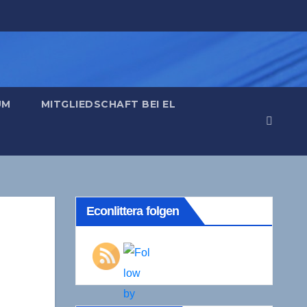
UM
MITGLIEDSCHAFT BEI EL
Econlittera folgen