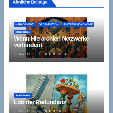
Ähnliche Beiträge
MANAGEMENT
ORGANISATION
PLATTFORMÖKONOMIE
SONSTIGES
Wenn Hierarchien Netzwerke
verhindern
NOV. 15, 2025
DRUCKER
SONSTIGES
Lob der Redundanz
NOV. 13, 2025
DRUCKER