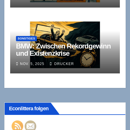
SONSTIGES
BMW: Zwischen Rekordgewinn
und Existenzkrise
NOV. 5, 2025
DRUCKER
Econlittera folgen