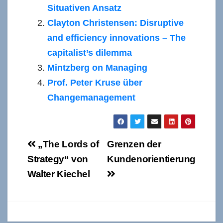
Situativen Ansatz
Clayton Christensen: Disruptive
and efficiency innovations – The
capitalist’s dilemma
Mintzberg on Managing
Prof. Peter Kruse über
Changemanagement
Beitragsnavigation
„The Lords of
Grenzen der
Strategy“ von
Kundenorientierung
Walter Kiechel