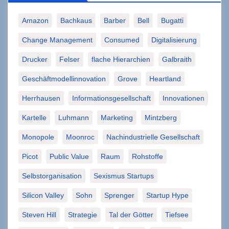
Amazon
Bachkaus
Barber
Bell
Bugatti
Change Management
Consumed
Digitalisierung
Drucker
Felser
flache Hierarchien
Galbraith
Geschäftmodellinnovation
Grove
Heartland
Herrhausen
Informationsgesellschaft
Innovationen
Kartelle
Luhmann
Marketing
Mintzberg
Monopole
Moonroc
Nachindustrielle Gesellschaft
Picot
Public Value
Raum
Rohstoffe
Selbstorganisation
Sexismus Startups
Silicon Valley
Sohn
Sprenger
Startup Hype
Steven Hill
Strategie
Tal der Götter
Tiefsee