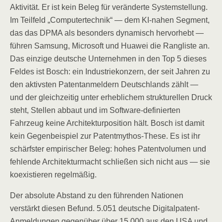
Aktivität. Er ist kein Beleg für veränderte Systemstellung.
Im Teilfeld „Computertechnik“ — dem KI-nahen Segment,
das das DPMA als besonders dynamisch hervorhebt —
führen Samsung, Microsoft und Huawei die Rangliste an.
Das einzige deutsche Unternehmen in den Top 5 dieses
Feldes ist Bosch: ein Industriekonzern, der seit Jahren zu
den aktivsten Patentanmeldern Deutschlands zählt —
und der gleichzeitig unter erheblichem strukturellen Druck
steht, Stellen abbaut und im Software-definierten
Fahrzeug keine Architekturposition hält. Bosch ist damit
kein Gegenbeispiel zur Patentmythos-These. Es ist ihr
schärfster empirischer Beleg: hohes Patentvolumen und
fehlende Architekturmacht schließen sich nicht aus — sie
koexistieren regelmäßig.
Der absolute Abstand zu den führenden Nationen
verstärkt diesen Befund. 5.051 deutsche Digitalpatent-
Anmeldungen gegenüber über 15.000 aus den USA und