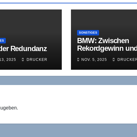
SONSTIGES
BMW: Zwischen
ES
Rekordgewinn un
der Redundanz
Existenzkrise
13, 2025
DRUCKER
NOV. 5, 2025
DRUCKE
zugeben.