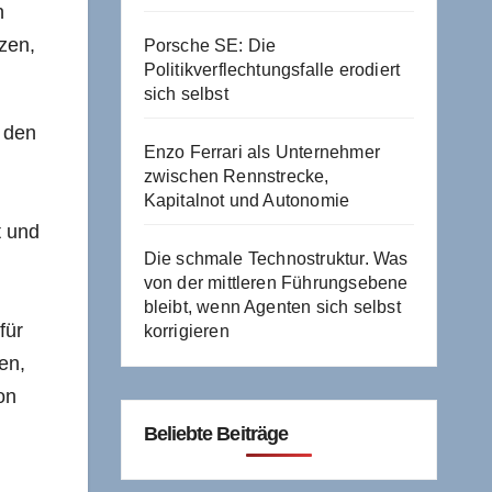
n
zen,
Porsche SE: Die
Politikverflechtungsfalle erodiert
sich selbst
r den
Enzo Ferrari als Unternehmer
zwischen Rennstrecke,
Kapitalnot und Autonomie
t und
Die schmale Technostruktur. Was
von der mittleren Führungsebene
bleibt, wenn Agenten sich selbst
für
korrigieren
en,
on
Beliebte Beiträge