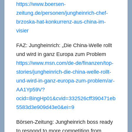
https://www.boersen-
zeitung.de/personen/jungheinrich-chef-
brzoska-hat-konkurrenz-aus-china-im-
visier
FAZ: Jungheinrich: „Die China-Welle rollt
und wird in ganz Europa zum Problem
https://www.msn.com/de-de/finanzen/top-
stories/jungheinrich-die-china-welle-rollt-
und-wird-in-ganz-europa-zum-problem/ar-
AA1Yp59V?
ocid=BingHp01&cvid=332526cff390471eb
5583d3e909d43e0&ei=9
Börsen-Zeitung: Jungheinrich boss ready
to respond to more competition from