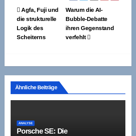
Beitragsnavigation
Agfa, Fuji und
Warum die AI-
die strukturelle
Bubble-Debatte
Logik des
ihren Gegenstand
Scheiterns
verfehlt
Ähnliche Beiträge
ANALYSE
Porsche SE: Die