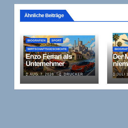
Ähnliche Beiträge
BIOGRAFIEN
SPORT
WIRTSCHAFTSGESCHICHTE
BIOGRAF
Enzo Ferrari als
Der 
Unternehmer
niem
zwischen
Kirk
AUG. 7, 2026
DRUCKER
JULI 
Rennstrecke,
das P
Kapitalnot und
Wett
Autonomie