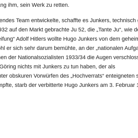
ang ihm, sein Werk zu retten.
endes Team entwickelte, schaffte es Junkers, technisch
32 auf den Markt gebrachte Ju 52, die „Tante Ju“, wie d
ifung“ Adolf Hitlers wollte Hugo Junkers von dem gehe
ohl er sich sehr darum bemühte, an der „nationalen Aufg
en der Nationalsozialisten 1933/34 die Augen verschlos
 Göring nichts mit Junkers zu tun haben, der als
Unter obskuren Vorwürfen des „Hochverrats“ enteigneten 
mpfte, starb der verbitterte Hugo Junkers am 3. Februar