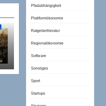
Pfadabhängigkeit
Plattformökonomie
N
Ratgeberliteratur
Regionalökonomie
Software
ER
Sonstiges
tie
Sport
Startups
Strategie