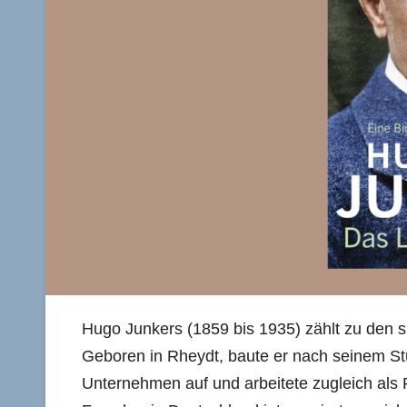
Hugo Junkers (1859 bis 1935) zählt zu den
Geboren in Rheydt, baute er nach seinem St
Unternehmen auf und arbeitete zugleich als P