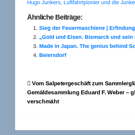
Hugo Junkers, Luftfahrtpionier und die Jun
Ähnliche Beiträge:
Sieg der Feuermaschiene | Erfindu
„Gold und Eisen. Bismarck und sein B
Made in Japan. The genius behind S
Beiersdorf
Beitragsnavigation
Vom Salpetergeschäft zum Sammlerglü
Gemäldesammlung Eduard F. Weber – gl
verschmäht