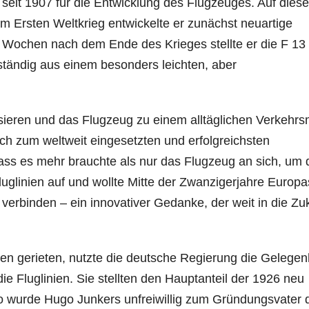
h seit 1907 für die Entwicklung des Flugzeuges. Auf dies
Im Ersten Weltkrieg entwickelte er zunächst neuartige
 Wochen nach dem Ende des Krieges stellte er die F 13
llständig aus einem besonders leichten, aber
isieren und das Flugzeug zu einem alltäglichen Verkehrsm
h zum weltweit eingesetzten und erfolgreichsten
ass es mehr brauchte als nur das Flugzeug an sich, um 
uglinien auf und wollte Mitte der Zwanzigerjahre Europa
 verbinden – ein innovativer Gedanke, der weit in die Zu
zen gerieten, nutzte die deutsche Regierung die Gelegen
ie Fluglinien. Sie stellten den Hauptanteil der 1926 neu
 wurde Hugo Junkers unfreiwillig zum Gründungsvater 