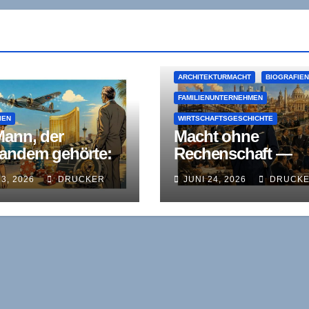
ARCHITEKTURMACHT
BIOGRAFIE
FAMILIENUNTERNEHMEN
IEN
WIRTSCHAFTSGESCHICHTE
Mann, der
Macht ohne
andem gehörte:
Rechenschaft —
 Kerkorian und
Gianni Agnelli und
13, 2026
DRUCKER
JUNI 24, 2026
DRUCK
rinzip der stillen
das Ende der
e
klassischen
Industriellen-Dynas