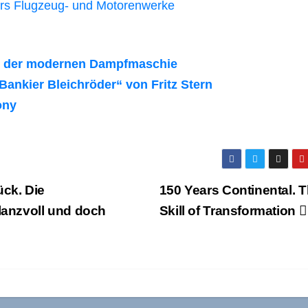
kers Flugzeug- und Motorenwerke
ng der modernen Dampfmaschie
ankier Bleichröder“ von Fritz Stern
ony
ck. Die
150 Years Continental. 
anzvoll und doch
Skill of Transformation