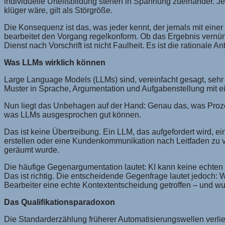
individuelle Urteilsbildung stehen in Spannung zueinander. Je
klüger wäre, gilt als Störgröße.
Die Konsequenz ist das, was jeder kennt, der jemals mit ein
bearbeitet den Vorgang regelkonform. Ob das Ergebnis vernünfti
Dienst nach Vorschrift ist nicht Faulheit. Es ist die rational
Was LLMs wirklich können
Large Language Models (LLMs) sind, vereinfacht gesagt, seh
Muster in Sprache, Argumentation und Aufgabenstellung mit ein
Nun liegt das Unbehagen auf der Hand: Genau das, was Prozes
was LLMs ausgesprochen gut können.
Das ist keine Übertreibung. Ein LLM, das aufgefordert wird, 
erstellen oder eine Kundenkommunikation nach Leitfaden zu v
geräumt wurde.
Die häufige Gegenargumentation lautet: KI kann keine echten
Das ist richtig. Die entscheidende Gegenfrage lautet jedoch: W
Bearbeiter eine echte Kontextentscheidung getroffen – und wu
Das Qualifikationsparadoxon
Die Standarderzählung früherer Automatisierungswellen verlief 