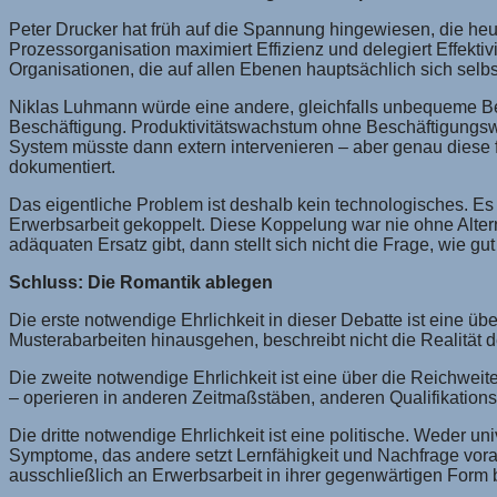
Peter Drucker hat früh auf die Spannung hingewiesen, die heute 
Prozessorganisation maximiert Effizienz und delegiert Effektiv
Organisationen, die auf allen Ebenen hauptsächlich sich selbs
Niklas Luhmann würde eine andere, gleichfalls unbequeme Be
Beschäftigung. Produktivitätswachstum ohne Beschäftigungswa
System müsste dann extern intervenieren – aber genau diese fu
dokumentiert.
Das eigentliche Problem ist deshalb kein technologisches. Es 
Erwerbsarbeit gekoppelt. Diese Koppelung war nie ohne Altern
adäquaten Ersatz gibt, dann stellt sich nicht die Frage, wie gu
Schluss: Die Romantik ablegen
Die erste notwendige Ehrlichkeit in dieser Debatte ist eine ü
Musterabarbeiten hinausgehen, beschreibt nicht die Realität
Die zweite notwendige Ehrlichkeit ist eine über die Reichwei
– operieren in anderen Zeitmaßstäben, anderen Qualifikations
Die dritte notwendige Ehrlichkeit ist eine politische. Weder
Symptome, das andere setzt Lernfähigkeit und Nachfrage voraus
ausschließlich an Erwerbsarbeit in ihrer gegenwärtigen Form 