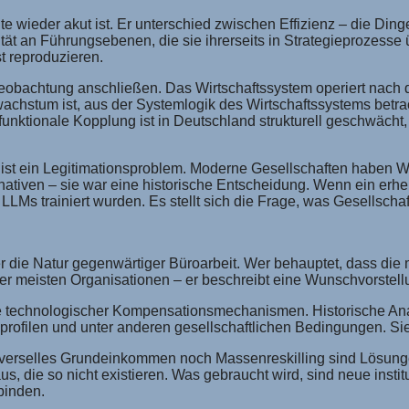
wieder akut ist. Er unterschied zwischen Effizienz – die Dinge ri
ität an Führungsebenen, die sie ihrerseits in Strategieprozesse ü
t reproduzieren.
obachtung anschließen. Das Wirtschaftssystem operiert nach 
chstum ist, aus der Systemlogik des Wirtschaftssystems betrac
nktionale Kopplung ist in Deutschland strukturell geschwächt, 
ist ein Legitimationsproblem. Moderne Gesellschaften haben Wür
ativen – sie war eine historische Entscheidung. Wenn ein erheb
t LLMs trainiert wurden. Es stellt sich die Frage, was Gesellsch
ber die Natur gegenwärtiger Büroarbeit. Wer behauptet, dass die
 der meisten Organisationen – er beschreibt eine Wunschvorste
te technologischer Kompensationsmechanismen. Historische Anal
profilen und unter anderen gesellschaftlichen Bedingungen. Si
 universelles Grundeinkommen noch Massenreskilling sind Lösung
, die so nicht existieren. Was gebraucht wird, sind neue insti
binden.