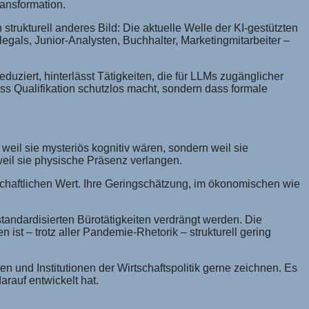
ransformation.
trukturell anderes Bild: Die aktuelle Welle der KI-gestützten
legals, Junior-Analysten, Buchhalter, Marketingmitarbeiter –
uziert, hinterlässt Tätigkeiten, die für LLMs zugänglicher
ss Qualifikation schutzlos macht, sondern dass formale
 weil sie mysteriös kognitiv wären, sondern weil sie
weil sie physische Präsenz verlangen.
lschaftlichen Wert. Ihre Geringschätzung, im ökonomischen wie
standardisierten Bürotätigkeiten verdrängt werden. Die
 ist – trotz aller Pandemie-Rhetorik – strukturell gering
en und Institutionen der Wirtschaftspolitik gerne zeichnen. Es
arauf entwickelt hat.