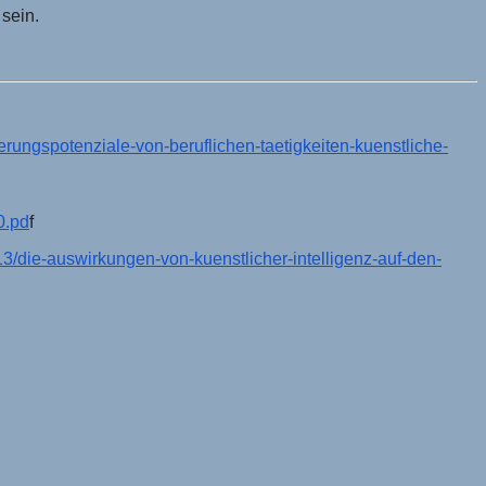
sein.
ierungspotenziale-von-beruflichen-taetigkeiten-kuenstliche-
0.pd
f
13/die-auswirkungen-von-kuenstlicher-intelligenz-auf-den-