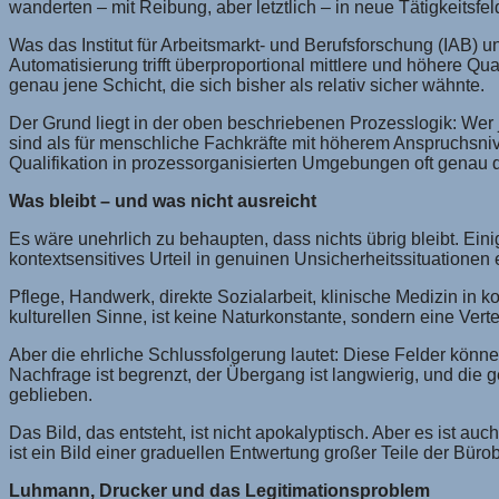
wanderten – mit Reibung, aber letztlich – in neue Tätigkeitsf
Was das Institut für Arbeitsmarkt- und Berufsforschung (IAB) 
Automatisierung trifft überproportional mittlere und höhere Qu
genau jene Schicht, die sich bisher als relativ sicher wähnte.
Der Grund liegt in der oben beschriebenen Prozesslogik: Wer j
sind als für menschliche Fachkräfte mit höherem Anspruchsnive
Qualifikation in prozessorganisierten Umgebungen oft genau 
Was bleibt – und was nicht ausreicht
Es wäre unehrlich zu behaupten, dass nichts übrig bleibt. Eini
kontextsensitives Urteil in genuinen Unsicherheitssituationen
Pflege, Handwerk, direkte Sozialarbeit, klinische Medizin in 
kulturellen Sinne, ist keine Naturkonstante, sondern eine Ver
Aber die ehrliche Schlussfolgerung lautet: Diese Felder könne
Nachfrage ist begrenzt, der Übergang ist langwierig, und die ge
geblieben.
Das Bild, das entsteht, ist nicht apokalyptisch. Aber es ist a
ist ein Bild einer graduellen Entwertung großer Teile der Büro
Luhmann, Drucker und das Legitimationsproblem