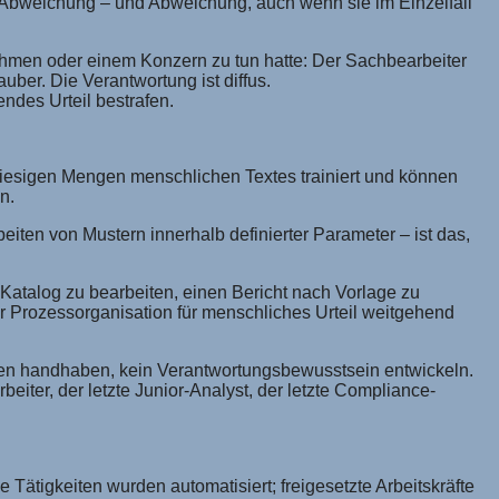
für Abweichung – und Abweichung, auch wenn sie im Einzelfall
ehmen oder einem Konzern zu tun hatte: Der Sachbearbeiter
uber. Die Verantwortung ist diffus.
endes Urteil bestrafen.
riesigen Mengen menschlichen Textes trainiert und können
n.
ten von Mustern innerhalb definierter Parameter – ist das,
 Katalog zu bearbeiten, einen Bericht nach Vorlage zu
r Prozessorganisation für menschliches Urteil weitgehend
onen handhaben, kein Verantwortungsbewusstsein entwickeln.
eiter, der letzte Junior-Analyst, der letzte Compliance-
 Tätigkeiten wurden automatisiert; freigesetzte Arbeitskräfte