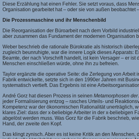
Diese Erzählung hat einen Fehler. Sie setzt voraus, dass Mensch
Organisation gearbeitet hat – oder sie von außen beobachtet –
Die Prozessmaschine und ihr Menschenbild
Die Reorganisation der Büroarbeit nach dem Vorbild industriell
aber zusammen das Fundament der modernen Organisation bi
Weber beschrieb die rationale Bürokratie als historisch überle
zugleich beunruhigte, war die innere Logik dieses Apparats: E
Beamte, der nach Vorschrift handelt, ist kein Versager – er is
Menschen einschließen würde, ohne ihn zu befreien.
Taylor ergänzte die operative Seite: die Zerlegung von Arbeit
Fabrik entwickelte, setzte sich in den 1990er Jahren mit B
systematisch vertieft. Das Ergebnis ist eine Arbeitsorganisat
André Gorz hat diesen Prozess in seinen
Metamorphosen der 
jeder Formalisierung entzog – rasches Urteils- und Reaktio
Kompetenz war der ökonomischen Rationalität unerträglich, weil
klares Ziel: dass der x-beliebige Arbeiter in der x-beliebigen 
abgelöst werden muss. Was Gorz für die Fabrik beschrieb, wiede
Hand, der zweite den Kopf.
Das klingt zynisch. Aber es ist keine Kritik an den Menschen, 