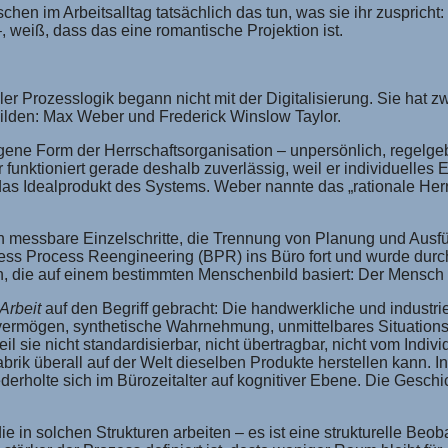
en im Arbeitsalltag tatsächlich das tun, was sie ihr zuspricht: u
, weiß, dass das eine romantische Projektion ist.
er Prozesslogik begann nicht mit der Digitalisierung. Sie hat z
lden: Max Weber und Frederick Winslow Taylor.
gene Form der Herrschaftsorganisation – unpersönlich, regelgebu
r funktioniert gerade deshalb zuverlässig, weil er individuelles
t das Idealprodukt des Systems. Weber nannte das „rationale Her
 in messbare Einzelschritte, die Trennung von Planung und Ausfü
usiness Process Reengineering (BPR) ins Büro fort und wurde
ion, die auf einem bestimmten Menschenbild basiert: Der Mensch
Arbeit
auf den Begriff gebracht: Die handwerkliche und industriel
nsvermögen, synthetische Wahrnehmung, unmittelbares Situatio
 sie nicht standardisierbar, nicht übertragbar, nicht vom Indiv
Fabrik überall auf der Welt dieselben Produkte herstellen kann. I
rholte sich im Bürozeitalter auf kognitiver Ebene. Die Geschich
die in solchen Strukturen arbeiten – es ist eine strukturelle Be