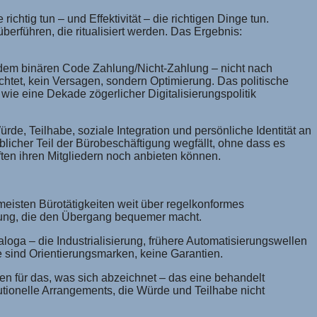
chtig tun – und Effektivität – die richtigen Dinge tun.
berführen, die ritualisiert werden. Das Ergebnis:
dem binären Code Zahlung/Nicht-Zahlung – nicht nach
htet, kein Versagen, sondern Optimierung. Das politische
wie eine Dekade zögerlicher Digitalisierungspolitik
de, Teilhabe, soziale Integration und persönliche Identität an
licher Teil der Bürobeschäftigung wegfällt, ohne dass es
aften ihren Mitgliedern noch anbieten können.
 meisten Bürotätigkeiten weit über regelkonformes
llung, die den Übergang bequemer macht.
oga – die Industrialisierung, frühere Automatisierungswellen
e sind Orientierungsmarken, keine Garantien.
en für das, was sich abzeichnet – das eine behandelt
tutionelle Arrangements, die Würde und Teilhabe nicht