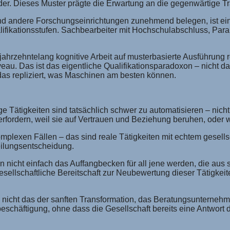
elder. Dieses Muster prägte die Erwartung an die gegenwärtige T
und andere Forschungseinrichtungen zunehmend belegen, ist ein s
alifikationsstufen. Sachbearbeiter mit Hochschulabschluss, Para
ahrzehntelang kognitive Arbeit auf musterbasierte Ausführung red
au. Das ist das eigentliche Qualifikationsparadoxon – nicht da
das repliziert, was Maschinen am besten können.
ge Tätigkeiten sind tatsächlich schwer zu automatisieren – nicht
 erfordern, weil sie auf Vertrauen und Beziehung beruhen, oder 
komplexen Fällen – das sind reale Tätigkeiten mit echtem gesel
teilungsentscheidung.
n nicht einfach das Auffangbecken für all jene werden, die aus 
sellschaftliche Bereitschaft zur Neubewertung dieser Tätigkeiten
uch nicht das der sanften Transformation, das Beratungsunternehm
beschäftigung, ohne dass die Gesellschaft bereits eine Antwort d