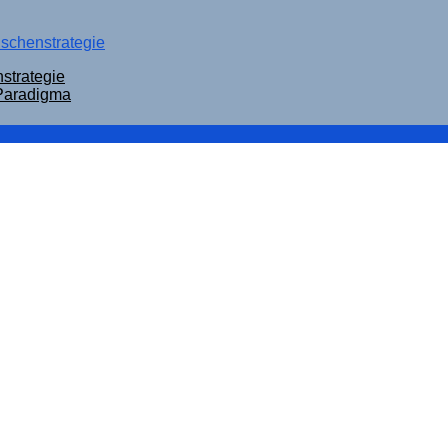
ischenstrategie
strategie
 Paradigma
et
 wirklich zeigen – und was nicht
lu die Seiten wechselt