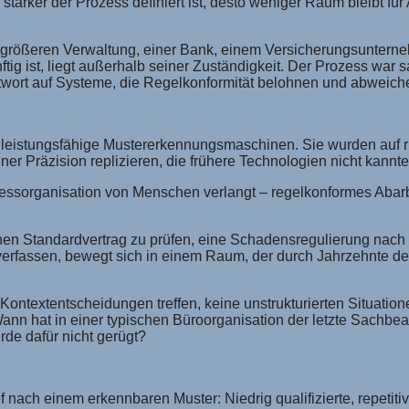
 stärker der Prozess definiert ist, desto weniger Raum bleibt 
er größeren Verwaltung, einer Bank, einem Versicherungsuntern
g ist, liegt außerhalb seiner Zuständigkeit. Der Prozess war sa
e Antwort auf Systeme, die Regelkonformität belohnen und abweich
r leistungsfähige Mustererkennungsmaschinen. Sie wurden auf 
er Präzision replizieren, die frühere Technologien nicht kannte
sorganisation von Menschen verlangt – regelkonformes Abarbei
einen Standardvertrag zu prüfen, eine Schadensregulierung nach
erfassen, bewegt sich in einem Raum, der durch Jahrzehnte de
 Kontextentscheidungen treffen, keine unstrukturierten Situati
ann hat in einer typischen Büroorganisation der letzte Sachbearb
rde dafür nicht gerügt?
nach einem erkennbaren Muster: Niedrig qualifizierte, repetitive