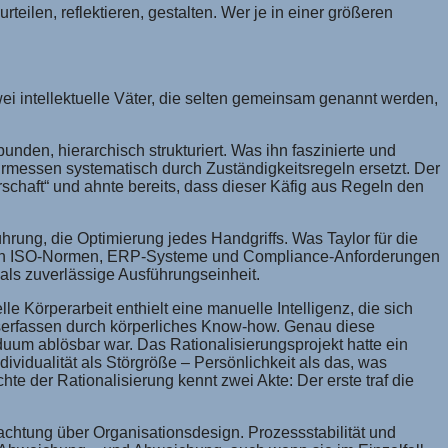
rteilen, reflektieren, gestalten. Wer je in einer größeren
wei intellektuelle Väter, die selten gemeinsam genannt werden,
nden, hierarchisch strukturiert. Was ihn faszinierte und
 Ermessen systematisch durch Zuständigkeitsregeln ersetzt. Der
rschaft“ und ahnte bereits, dass dieser Käfig aus Regeln den
hrung, die Optimierung jedes Handgriffs. Was Taylor für die
 durch ISO-Normen, ERP-Systeme und Compliance-Anforderungen
 als zuverlässige Ausführungseinheit.
le Körperarbeit enthielt eine manuelle Intelligenz, die sich
nserfassen durch körperliches Know-how. Genau diese
iduum ablösbar war. Das Rationalisierungsprojekt hatte ein
ndividualität als Störgröße – Persönlichkeit als das, was
te der Rationalisierung kennt zwei Akte: Der erste traf die
obachtung über Organisationsdesign. Prozessstabilität und