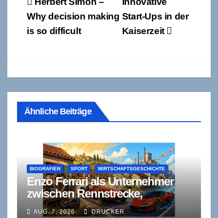
Beitragsnavigation
Herbert Simon –
Innovative
Why decision making
Start-Ups in der
is so difficult
Kaiserzeit
Ähnliche Beiträge
BIOGRAFIEN
SPORT
WIRTSCHAFTSGESCHICHTE
Enzo Ferrari als Unternehmer
zwischen Rennstrecke,
Kapitalnot und Autonomie
AUG. 7, 2026
DRUCKER