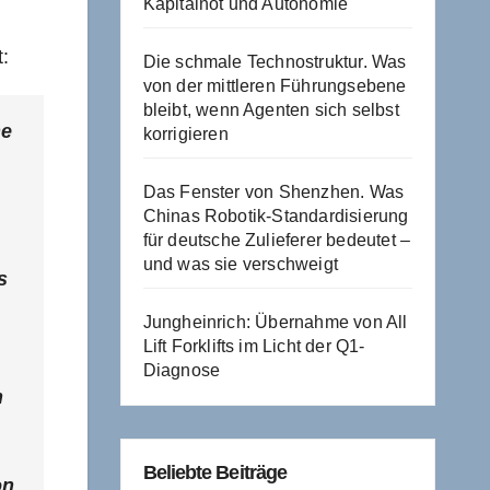
Kapitalnot und Autonomie
:
Die schmale Technostruktur. Was
von der mittleren Führungsebene
bleibt, wenn Agenten sich selbst
he
korrigieren
Das Fenster von Shenzhen. Was
Chinas Robotik-Standardisierung
für deutsche Zulieferer bedeutet –
und was sie verschweigt
s
Jungheinrich: Übernahme von All
Lift Forklifts im Licht der Q1-
Diagnose
h
Beliebte Beiträge
on