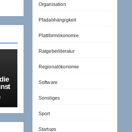
Organisation
Pfadabhängigkeit
Plattformökonomie
Ratgeberliteratur
Regionalökonomie
die
Software
unst
R
Sonstiges
s
Sport
Startups