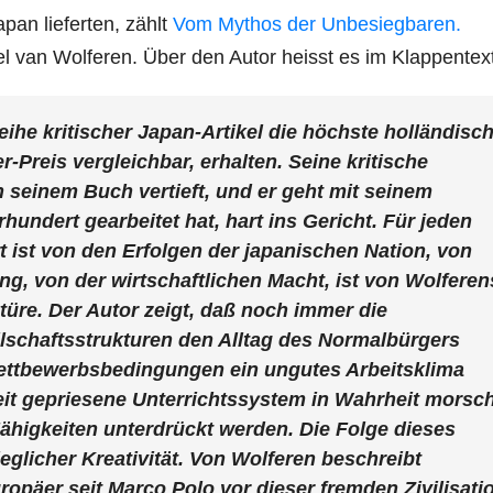
apan lieferten, zählt
Vom Mythos der Unbesiegbaren.
l van Wolferen. Über den Autor heisst es im Klappentext
eihe kritischer Japan-Artikel die höchste holländisc
-Preis vergleichbar, erhalten. Seine kritische
n seinem Buch vertieft, und er geht mit seinem
rhundert gearbeitet hat, hart ins Gericht. Für jeden
t ist von den Erfolgen der japanischen Nation, von
ng, von der wirtschaftlichen Macht, ist von Wolferen
türe. Der Autor zeigt, daß noch immer die
lschaftsstrukturen den Alltag des Normalbürgers
 Wettbewerbsbedingungen ein ungutes Arbeitsklima
weit gepriesene Unterrichtssystem in Wahrheit morsc
Fähigkeiten unterdrückt werden. Die Folge dieses
eglicher Kreativität. Von Wolferen beschreibt
uropäer seit Marco Polo vor dieser fremden Zivilisati