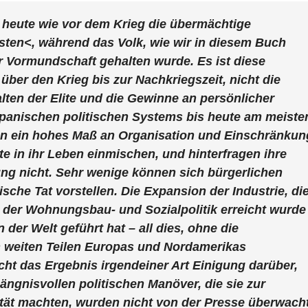
 heute wie vor dem Krieg die übermächtige
sten<, während das Volk, wie wir in diesem Buch
er Vormundschaft gehalten wurde. Es ist diese
 über den Krieg bis zur Nachkriegszeit, nicht die
ten der Elite und die Gewinne an persönlicher
japanischen politischen Systems bis heute am meiste
en ein hohes Maß an Organisation und Einschränkun
te in ihr Leben einmischen, und hinterfragen ihre
g nicht. Sehr wenige können sich bürgerlichen
sche Tat vorstellen. Die Expansion der Industrie, di
 der Wohnungsbau- und Sozialpolitik erreicht wurde
der Welt geführt hat – all dies, ohne die
in weiten Teilen Europas und Nordamerikas
icht das Ergebnis irgendeiner Art Einigung darüber,
hängnisvollen politischen Manöver, die sie zur
ität machten, wurden nicht von der Presse überwacht