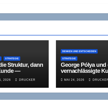
DENKEN UND ENTSCHEIDEN
E
STRATEGIE
STRATEGIE
die Struktur, dann
George Pólya und 
Kunde —
vernachlässigte K
ons strategische
des
1, 2026
DRUCKER
MAI 24, 2026
DRUCKE
enzlogik als
Problemverstehen
ektiv zum
omer-First-
ma