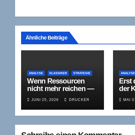
Ähnliche Beiträge
ANALYSE
KLASSIKER
STRATEGIE
ANALYS
Wenn Ressourcen
Erst 
nicht mehr reichen —
der 
David Teece, Gary
Amaz
JUNI 25, 2026
DRUCKER
MAI 3
Pisano und Amy
Sequ
Shuen über die
Korr
Fähigkeit zum Wandel
Cust
Dog