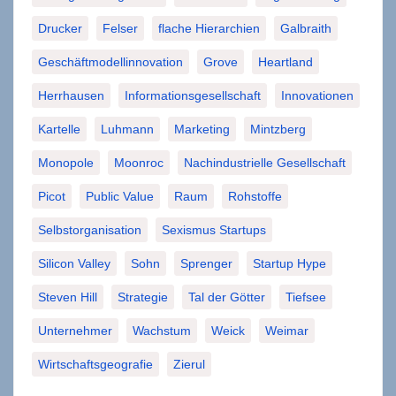
Drucker
Felser
flache Hierarchien
Galbraith
Geschäftmodellinnovation
Grove
Heartland
Herrhausen
Informationsgesellschaft
Innovationen
Kartelle
Luhmann
Marketing
Mintzberg
Monopole
Moonroc
Nachindustrielle Gesellschaft
Picot
Public Value
Raum
Rohstoffe
Selbstorganisation
Sexismus Startups
Silicon Valley
Sohn
Sprenger
Startup Hype
Steven Hill
Strategie
Tal der Götter
Tiefsee
Unternehmer
Wachstum
Weick
Weimar
Wirtschaftsgeografie
Zierul