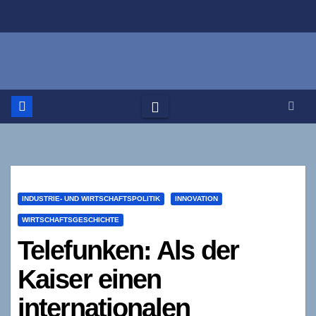
Zum
Inhalt
springen
INDUSTRIE- UND WIRTSCHAFTSPOLITIK
INNOVATION
WIRTSCHAFTSGESCHICHTE
Telefunken: Als der
Kaiser einen
internationalen