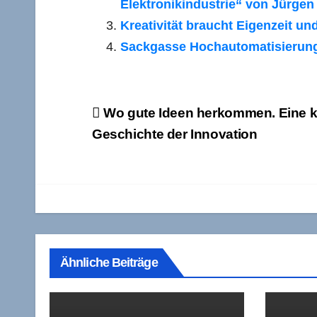
Elektronikindustrie“ von Jürgen 
Kreativität braucht Eigenzeit un
Sackgasse Hochautomatisierung:
Beitragsnavigation
Wo gute Ideen herkommen. Eine k
Geschichte der Innovation
Ähnliche Beiträge