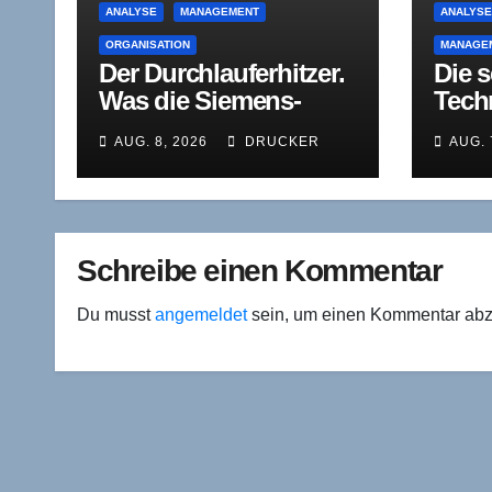
ANALYSE
MANAGEMENT
ANALYS
ORGANISATION
MANAGE
Der Durchlauferhitzer.
Die 
Was die Siemens-
Tech
Titelstreichung über
von d
AUG. 8, 2026
DRUCKER
AUG. 
den wahren Zweck der
Führ
mittleren
wenn
Führungsebene verrät
selbs
Schreibe einen Kommentar
Du musst
angemeldet
sein, um einen Kommentar ab