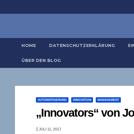
Zum
Inhalt
springen
HOME
DATENSCHUTZERKLÄRUNG
EI
ÜBER DEN BLOG
AUTOMATISIERUNG
INNOVATION
MANAGEMENT
„Innovators“ von J
JULI 11, 2017