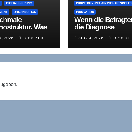
E
DIGITALISIERUNG
INDUSTRIE- UND WIRTSCHAFTSPOLIT
MENT
ORGANISATION
INNOVATION
schmale
Wenn die Befragte
nostruktur. Was
die Diagnose
er mittleren
schreiben: IW,
7, 2026
DRUCKER
AUG. 4, 2026
DRUCKE
ungsebene bleibt,
Fraunhofer und di
 Agenten sich
Innovationsdebatte
t korrigieren
der Dauerschleife
zugeben.