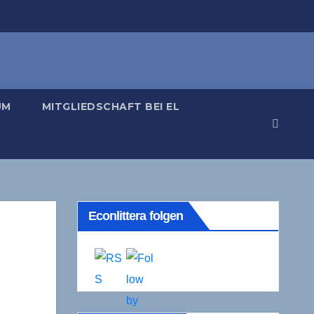
UM
MITGLIEDSCHAFT BEI EL
Econlittera folgen