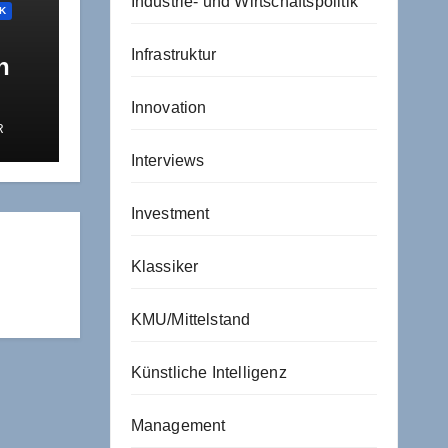
Industrie- und Wirtschaftspolitik
IK
Infrastruktur
n
Innovation
R
e
Interviews
 in
Investment
Klassiker
KMU/Mittelstand
Künstliche Intelligenz
Management