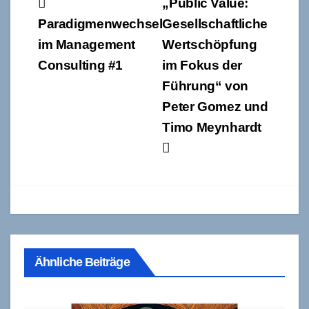
Beitragsnavigation
„Public Value:
Paradigmenwechsel
Gesellschaftliche
im Management
Wertschöpfung
Consulting #1
im Fokus der
Führung“ von
Peter Gomez und
Timo Meynhardt
Ähnliche Beiträge