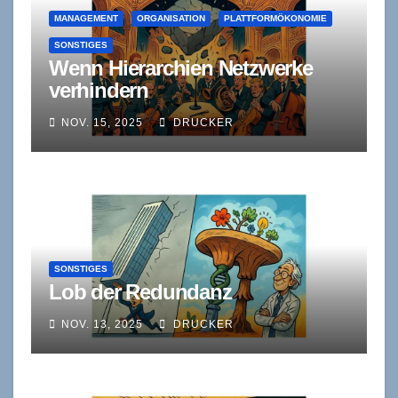
MANAGEMENT
ORGANISATION
PLATTFORMÖKONOMIE
SONSTIGES
Wenn Hierarchien Netzwerke
verhindern
NOV. 15, 2025
DRUCKER
SONSTIGES
Lob der Redundanz
NOV. 13, 2025
DRUCKER