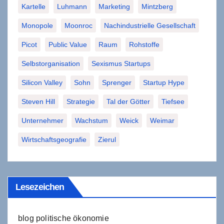
Kartelle
Luhmann
Marketing
Mintzberg
Monopole
Moonroc
Nachindustrielle Gesellschaft
Picot
Public Value
Raum
Rohstoffe
Selbstorganisation
Sexismus Startups
Silicon Valley
Sohn
Sprenger
Startup Hype
Steven Hill
Strategie
Tal der Götter
Tiefsee
Unternehmer
Wachstum
Weick
Weimar
Wirtschaftsgeografie
Zierul
Lesezeichen
blog politische ökonomie