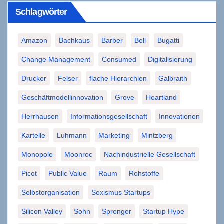
Schlagwörter
Amazon
Bachkaus
Barber
Bell
Bugatti
Change Management
Consumed
Digitalisierung
Drucker
Felser
flache Hierarchien
Galbraith
Geschäftmodellinnovation
Grove
Heartland
Herrhausen
Informationsgesellschaft
Innovationen
Kartelle
Luhmann
Marketing
Mintzberg
Monopole
Moonroc
Nachindustrielle Gesellschaft
Picot
Public Value
Raum
Rohstoffe
Selbstorganisation
Sexismus Startups
Silicon Valley
Sohn
Sprenger
Startup Hype