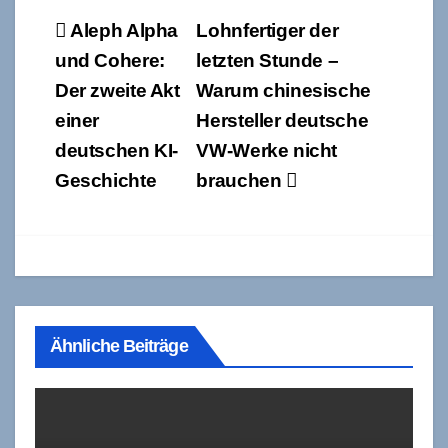
Beitragsnavigation
Aleph Alpha
Lohnfertiger der
und Cohere:
letzten Stunde –
Der zweite Akt
Warum chinesische
einer
Hersteller deutsche
deutschen KI-
VW-Werke nicht
Geschichte
brauchen
Ähnliche Beiträge