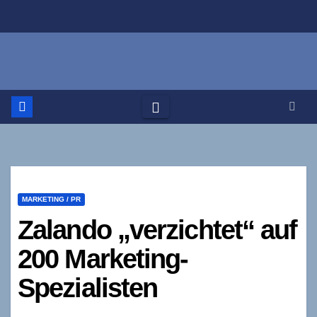
Zum
Inhalt
springen
MARKETING / PR
Zalando „verzichtet“ auf
200 Marketing-
Spezialisten