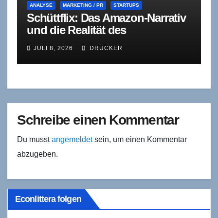
ANALYSE
MARKETING / PR
STARTUPS
Schüttflix: Das Amazon-Narrativ
und die Realität des
Stellenabbaus – ein Update
JULI 8, 2026
DRUCKER
Schreibe einen Kommentar
Du musst
angemeldet
sein, um einen Kommentar
abzugeben.
Econlittera folgen