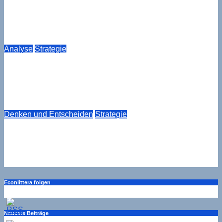
Wenn Ressourcen nicht mehr reichen — David Teece,
Gary Pisano und Amy Shuen über die Fähigkeit zum
Wandel
Juni 25, 2026
Drucker
Analyse
Strategie
Erst die Struktur, dann der Kunde — Amazons
strategische Sequenzlogik als Korrektiv zum Customer-
First-Dogma
Mai 31, 2026
Drucker
Denken und Entscheiden
Strategie
George Pólya und die vernachlässigte Kunst des
Problemverstehens
Mai 24, 2026
Drucker
Econlittera folgen
Neueste Beiträge