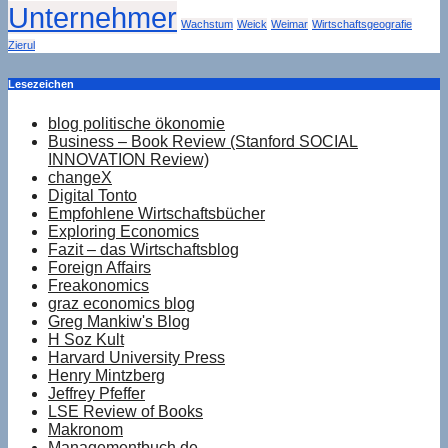
Unternehmer
Wachstum
Weick
Weimar
Wirtschaftsgeografie
Zierul
Lesezeichen
blog politische ökonomie
Business – Book Review (Stanford SOCIAL
INNOVATION Review)
changeX
Digital Tonto
Empfohlene Wirtschaftsbücher
Exploring Economics
Fazit – das Wirtschaftsblog
Foreign Affairs
Freakonomics
graz economics blog
Greg Mankiw's Blog
H Soz Kult
Harvard University Press
Henry Mintzberg
Jeffrey Pfeffer
LSE Review of Books
Makronom
Managementbuch.de