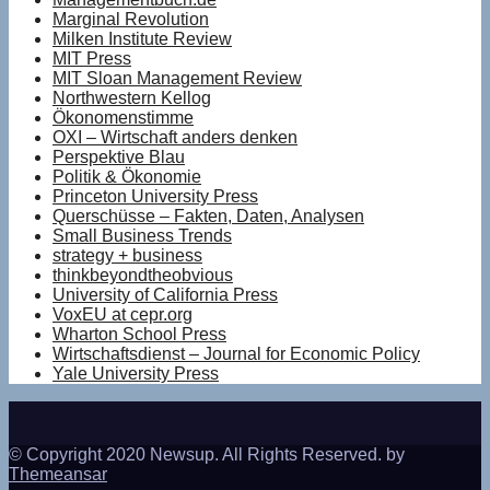
Marginal Revolution
Milken Institute Review
MIT Press
MIT Sloan Management Review
Northwestern Kellog
Ökonomenstimme
OXI – Wirtschaft anders denken
Perspektive Blau
Politik & Ökonomie
Princeton University Press
Querschüsse – Fakten, Daten, Analysen
Small Business Trends
strategy + business
thinkbeyondtheobvious
University of California Press
VoxEU at cepr.org
Wharton School Press
Wirtschaftsdienst – Journal for Economic Policy
Yale University Press
© Copyright 2020 Newsup. All Rights Reserved. by
Themeansar