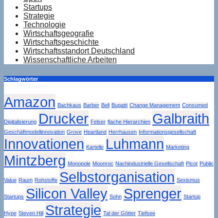
Startups
Strategie
Technologie
Wirtschaftsgeografie
Wirtschaftsgeschichte
Wirtschaftsstandort Deutschland
Wissenschaftliche Arbeiten
Schlagwörter
Amazon
Bachkaus
Barber
Bell
Bugatti
Change Management
Consumed
Drucker
Galbraith
Digitalisierung
Felser
flache Hierarchien
Geschäftmodellinnovation
Grove
Heartland
Herrhausen
Informationsgesellschaft
Innovationen
Luhmann
Kartelle
Marketing
Mintzberg
Monopole
Moonroc
Nachindustrielle Gesellschaft
Picot
Public
Selbstorganisation
Value
Raum
Rohstoffe
Sexismus
Silicon Valley
Sprenger
Startups
Sohn
Startup
Strategie
Hype
Steven Hill
Tal der Götter
Tiefsee