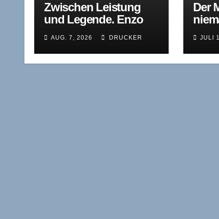
Zwischen Leistung
Der 
und Legende. Enzo
niem
Ferrari als
Kirk
AUG. 7, 2026
DRUCKER
JULI 
Unternehmer
das P
zwischen
Wett
Rennstrecke,
Kapitalnot und
Autonomie