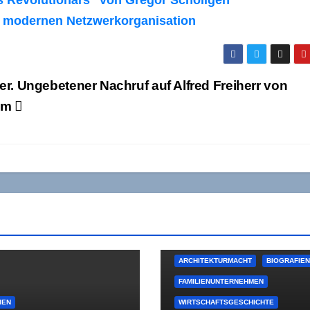
s Revolutionärs“ von Gregor Schöllgen
er modernen Netzwerkorganisation
er. Ungebetener Nachruf auf Alfred Freiherr von
im
ARCHITEKTURMACHT
BIOGRAFIE
FAMILIENUNTERNEHMEN
IEN
WIRTSCHAFTSGESCHICHTE