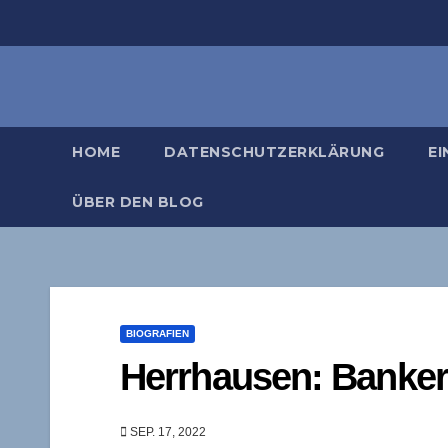
Zum
Inhalt
springen
HOME
DATENSCHUTZERKLÄRUNG
EI
ÜBER DEN BLOG
BIOGRAFIEN
Herrhausen: Banker,
SEP. 17, 2022