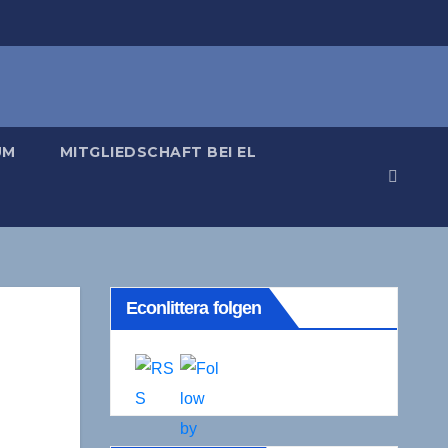
UM
MITGLIEDSCHAFT BEI EL
Econlittera folgen