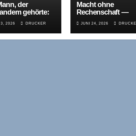
Mann, der
Macht ohne
andem gehörte:
Rechenschaft —
 Kerkorian und
Gianni Agnelli und
13, 2026
DRUCKER
JUNI 24, 2026
DRUCK
rinzip der stillen
das Ende der
e
klassischen
Industriellen-Dynas