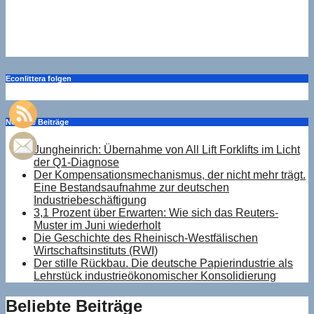
3,1 Prozent über Erwarten: Wie sich das Reuters-Muster
im Juni wiederholt
Aug. 6, 2026
Drucker
Econlittera folgen
Neueste Beiträge
Jungheinrich: Übernahme von All Lift Forklifts im Licht
der Q1-Diagnose
Der Kompensationsmechanismus, der nicht mehr trägt.
Eine Bestandsaufnahme zur deutschen
Industriebeschäftigung
3,1 Prozent über Erwarten: Wie sich das Reuters-
Muster im Juni wiederholt
Die Geschichte des Rheinisch-Westfälischen
Wirtschaftsinstituts (RWI)
Der stille Rückbau. Die deutsche Papierindustrie als
Lehrstück industrieökonomischer Konsolidierung
Beliebte Beiträge