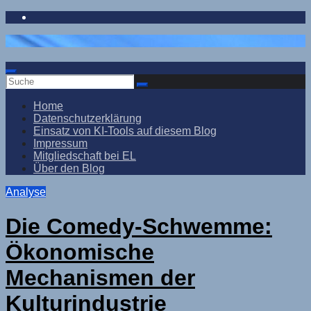
Zum
Inhalt
springen
Home
Datenschutzerklärung
Einsatz von KI-Tools auf diesem Blog
Impressum
Mitgliedschaft bei EL
Über den Blog
Analyse
Die Comedy-Schwemme:
Ökonomische
Mechanismen der
Kulturindustrie