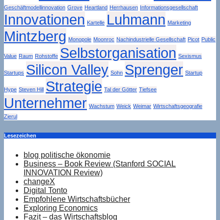
Geschäftmodellinnovation
Grove
Heartland
Herrhausen
Informationsgesellschaft
Innovationen
Luhmann
Kartelle
Marketing
Mintzberg
Monopole
Moonroc
Nachindustrielle Gesellschaft
Picot
Public
Selbstorganisation
Value
Raum
Rohstoffe
Sexismus
Silicon Valley
Sprenger
Startups
Sohn
Startup
Strategie
Hype
Steven Hill
Tal der Götter
Tiefsee
Unternehmer
Wachstum
Weick
Weimar
Wirtschaftsgeografie
Zierul
Lesezeichen
blog politische ökonomie
Business – Book Review (Stanford SOCIAL
INNOVATION Review)
changeX
Digital Tonto
Empfohlene Wirtschaftsbücher
Exploring Economics
Fazit – das Wirtschaftsblog