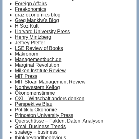
Foreign Affairs
Freakonomics
graz economics blog
Greg Mankiw's Blog
H Soz Kult
Harvard University Press
Henry Mintzberg
Jeffrey Pfeffer
LSE Review of Books
Makronom
Managementbuch.de
Marginal Revolution
Milken Institute Review
MIT Press
MIT Sloan Management Review
Northwestern Kellog
Ökonomenstimme
OXI – Wirtschaft anders denken
Perspektive Blau
Politik & Ökonomie
Princeton University Press
Querschüsse – Fakten, Daten, Analysen
Small Business Trends
strategy + business
thinkbeyondtheobvious