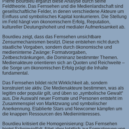
Pierre Bourdieu ergänzt diese Analyse durch seine
Feldtheorie. Das Fernsehen und die Medienlandschaft sind
gesellschaftliche Felder, in denen verschiedene Akteure um
Einfluss und symbolisches Kapital konkurrieren. Die Stellung
im Feld hängt von ökonomischem Erfolg, Reputation,
kultureller Deutungshoheit und medialer Aufmerksamkeit ab.
Bourdieu zeigt, dass das Fernsehen unsichtbare
Zensurmechanismen besitzt. Diese entstehen nicht durch
staatliche Vorgaben, sondern durch ökonomische und
medieninterne Zwänge: Formatvorgaben,
Zeitbeschränkungen, die Dominanz bestimmter Themen.
Medienakteure orientieren sich an Quoten und Reichweite –
die Sorge um ökonomischen Erfolg prägt die Inhalte
fundamental.
Das Fernsehen bildet nicht Wirklichkeit ab, sondern
konstruiert sie aktiv. Die Medienakteure bestimmen, was als
legitim oder populär gilt, und üben so „symbolische Gewalt“
aus. Die Auswahl neuer Formate und Personen entsteht im
Zusammenspiel von Marktzwang und symbolischer
Anerkennung. Etablierte Stars und Newcomer kämpfen um
die knappen Ressourcen des Medieninteresses.
Bourdieu kritisiert die Homogenisierung: Das Fernsehen
bietet Scheinvielfalt, führt aber letztlich zur Formatierung von