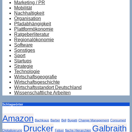
Marketing / PR
Mobilität
Nachhaltigkeit
Organisation
Pfadabhängigkeit
Plattformökonomie
Ratgeberliteratur
Regionalökonomie
Software
Sonstiges
Sport
Startups
Strategie
Technologie
Wirtschaftsgeografie
Wirtschaftsgeschichte
Wirtschaftsstandort Deutschland
Wissenschaftliche Arbeiten
Schlagwörter
Amazon
Bachkaus
Barber
Bell
Bugatti
Change Management
Consumed
Drucker
Galbraith
Digitalisierung
Felser
flache Hierarchien