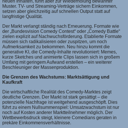
neuen Inhalten, führt aber zur Wiederholung bewährter
Muster. TV- und Streaming-Verträge sichern Einkommen,
setzen aber gleichzeitig auf schnellen Output statt auf
langfristige Qualität.
Der Markt verlangt ständig nach Erneuerung. Formate wie
der „Bundesvision Comedy Contest“ oder „Comedy Battle“
zielen explizit auf Nachwuchsförderung. Etablierte Formate
müssen sich radikalisieren oder zuspitzen, um noch
Aufmerksamkeit zu bekommen. Neu hinzu kommt die
generative KI, die Comedy-Inhalte revolutioniert: Memes,
kurze Sketches und animierte Clips lassen sich in großem
Umfang mit geringem Aufwand erstellen – ein weiterer
Beschleuniger der Massenproduktion.
Die Grenzen des Wachstums: Marktsättigung und
Kaufkraft
Die wirtschaftliche Realität des Comedy-Marktes zeigt
deutliche Grenzen. Der Markt ist stark gesättigt – die
potenzielle Nachfrage ist weitgehend ausgeschöpft. Dies
führt zu einem Nullsummenspiel: Umsatzwachstum ist nur
noch auf Kosten anderer Marktteilnehmer möglich. Der
Wettbewerbsdruck steigt, kleinere Comedians geraten in
prekäre Einkommensverhältnisse.