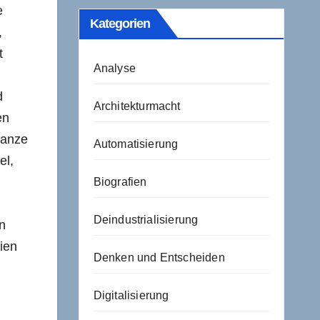
e
Kategorien
,
t
Analyse
d
Architekturmacht
en
ganze
Automatisierung
el,
Biografien
Deindustrialisierung
en
ien
Denken und Entscheiden
Digitalisierung