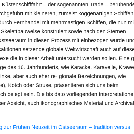
uf Küstenschifffahrt – der sogenannten Trade – beruhend
rchgeführt mit kleineren, zumeist koggenartigen Schiffen
durch Fernhandel mit mehrmastigen Schiffen, die nun mi
 Skelettbauweise konstruiert sowie nach den Sternen
 Ostseeraum in diesen Prozess mit einbezogen wurde un
ktionen setzende globale Weltwirtschaft auch auf dies
lexe die in dieser Arbeit untersucht werden sollen. Eine 
e des 16. Jahrhunderts, wie Karacke, Karavelle, Krawe
inke, aber auch eher re- gionale Bezeichnungen, wie
je), Kotch oder Struse, präsentieren sich uns beim
ch belegt sein. Die bis dato vorliegenden Interpretation
ser Absicht, auch ikonographisches Material und Archival
g zur Frühen Neuzeit im Ostseeraum – tradition versus