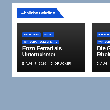
Ähnliche Beiträge
BIOGRAFIEN
SPORT
FORSCHU
WIRTSCHAFTSGESCHICHTE
WIRTSCH
Enzo Ferrari als
Die 
Unternehmer
Rhei
zwischen
West
AUG. 7, 2026
DRUCKER
AUG. 
Rennstrecke,
Wirts
Kapitalnot und
(RWI
Autonomie