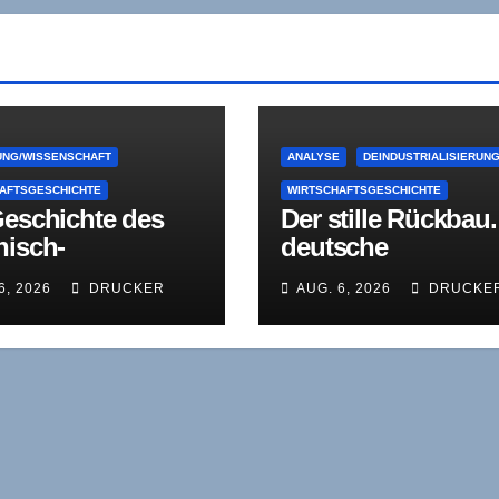
NG/WISSENSCHAFT
ANALYSE
DEINDUSTRIALISIERUN
AFTSGESCHICHTE
WIRTSCHAFTSGESCHICHTE
Geschichte des
Der stille Rückbau.
nisch-
deutsche
fälischen
Papierindustrie als
6, 2026
DRUCKER
AUG. 6, 2026
DRUCKE
chaftsinstituts
Lehrstück
)
industrieökonomi
r Konsolidierung